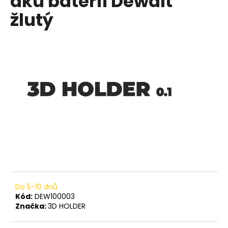
aku baterií Dewalt
č
z
u
žlutý
5
j
hvězdiček.
e
m
e
80# 285968-
00
ŘEMEN
935
Kč
Do 5-10 dnů
Kód:
DEW100003
Značka:
3D HOLDER