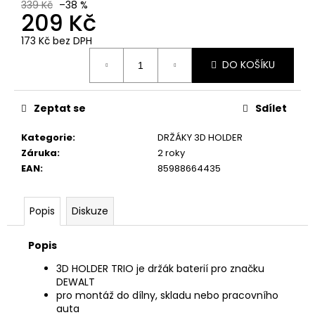
339 Kč
–38 %
209 Kč
173 Kč bez DPH
Měrná
DO KOŠÍKU
cena:
Zeptat se
Sdílet
Kategorie
:
DRŽÁKY 3D HOLDER
Záruka
:
2 roky
EAN
:
85988664435
Popis
Diskuze
Popis
3D HOLDER TRIO je držák baterií pro značku
DEWALT
pro montáž do dílny, skladu nebo pracovního
auta