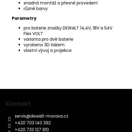
snadná montáž a přesné provedení
různé barvy
Parametry
pro baterie značky DEWALT 14,4V, 18V a 54V
Flex VOLT
varianta pro dvě baterie
vyrobeno 3D tiskem
vlastní vývoj a projekce
Z
á
Kontakt
p
a
servis
@
dewalt-morava.cz
t
+420 703 140 392
í
+420 733 127 810