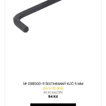
t
ů
1# 098000-11 ŠESTIHRANNÝ KLÍČ 5 MM
Do 5-10 dnů
45 Kč bez DPH
54 Kč