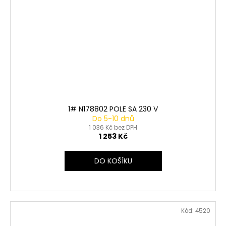
1# N178802 POLE SA 230 V
Do 5-10 dnů
1 036 Kč bez DPH
1 253 Kč
DO KOŠÍKU
Kód:
4520