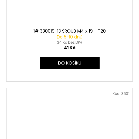
1# 330019-13 ŠROUB M4 x 19 - T20
Do 5-10 dnů
34 Kč bez DPH
41 Kč
DO KOŠÍKU
Kód:
3631