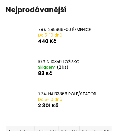
a
Nejprodávanější
j
í
t
78# 285966-00 ŘEMENICE
Do 5-10 dnů
?
440 Kč
10# N110359 LOŽISKO
Skladem
(2 ks)
HLEDAT
83 Kč
D
77# NA133866 POLE/STATOR
o
Do 5-10 dnů
2 301 Kč
p
o
r
Ř
u