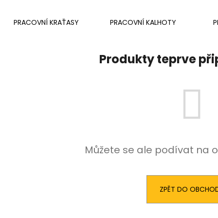
20# N233943 STLAČENÍ PRUŽINY 2 PER
17# N915019 PR
PACK
482 Kč
PRACOVNÍ KRAŤASY
PRACOVNÍ KALHOTY
P
979 Kč
Produkty teprve př
Můžete se ale podívat na o
ZPĚT DO OBCHO