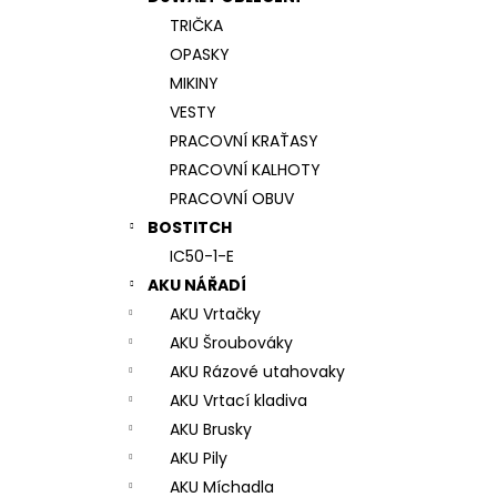
7# N196034 RYCHLOUPÍNACÍ SKLÍČIDLO
l
TRIČKA
944 Kč
OPASKY
MIKINY
VESTY
PRACOVNÍ KRAŤASY
PRACOVNÍ KALHOTY
PRACOVNÍ OBUV
BOSTITCH
IC50-1-E
AKU NÁŘADÍ
AKU Vrtačky
AKU Šroubováky
AKU Rázové utahovaky
AKU Vrtací kladiva
AKU Brusky
AKU Pily
AKU Míchadla