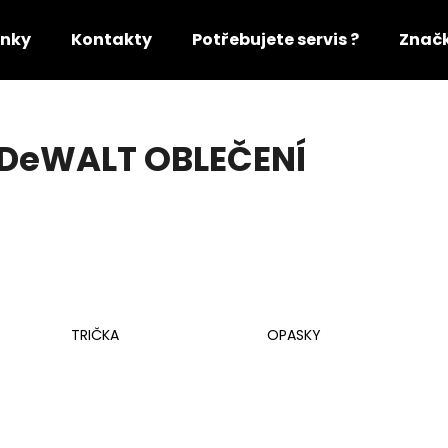
nky
Kontakty
Potřebujete servis ?
Znač
Co potřebujete najít?
DeWALT OBLEČENÍ
HLEDAT
Doporučujeme
TRIČKA
OPASKY