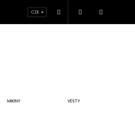
Hledat
Přihlášení
Nákupní
ky
CZK
košík
MIKINY
VESTY
Následující