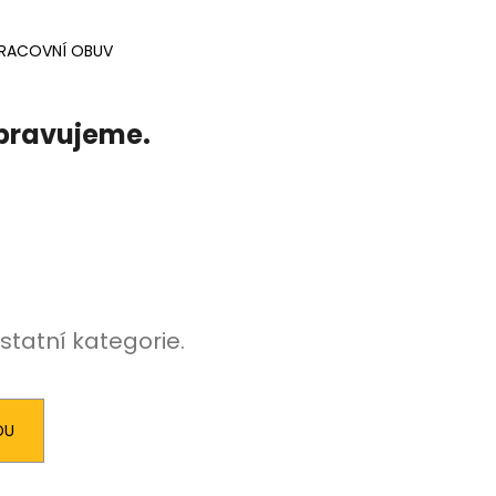
AVÁ SVORKA SA
RACOVNÍ OBUV
ipravujeme.
statní kategorie.
DU