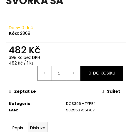
SVORKA SA
č
z
u
5
j
hvězdiček.
e
m
Do 5-10 dnů
e
Kód:
2868
482 Kč
36#
N477771
398 Kč bez DPH
VŘETENO
Měrná
482 Kč / 1 ks
1
cena:
DO KOŠÍKU
463
Kč
Zeptat se
Sdílet
Kategorie
:
DCS396 - TYPE 1
EAN
:
5025537551707
Popis
Diskuze