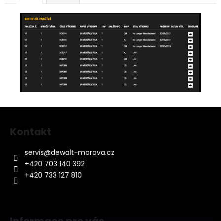
Z
á
Kontakt
p
a
servis
@
dewalt-morava.cz
t
+420 703 140 392
í
+420 733 127 810