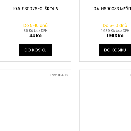
10# 930076-01 ŠROUB
10# N690033 MĚŘÍ
Do 5-10 dnů
Do 5-10 dnů
36 Kč bez DPH
1 639 Kč bez DPH
44 Kč
1 983 Kč
DO KOŠÍKU
DO KOŠÍKU
Kód:
10406