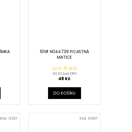
JÍMKA
101# N044739 POJISTNÁ
MATICE
Do 5-10 dnů
40 Kč bez DPH
48 Kč
DO KOŠÍKU
Kód:
13261
Kód:
10407