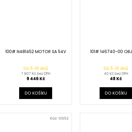
100# N481452 MOTOR SA 54V
101# 146740-00 OB
Do 5-10 dnů
Do 5-10 dnů
7 807 Kč bez DPH
40 Kč bez DPH
9 446 Kč
48 Kč
DO KOŠÍKU
DO KOŠÍKU
Kód:
10652