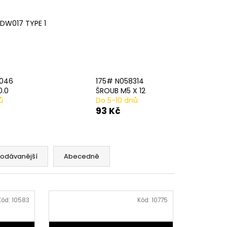
AVÁ SVORKA SA
DW017 TYPE 1
3046
175# N058314
0.0
ŠROUB M5 X 12
ů
Do 5-10 dnů
93 Kč
rodávanější
Abecedně
Kód:
10583
Kód:
10775