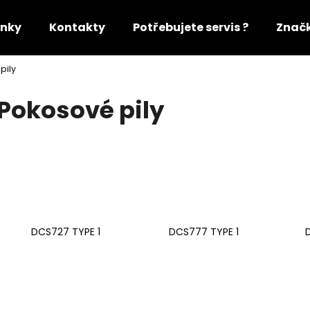
nky
Kontakty
Potřebujete servis ?
Znač
pily
Co potřebujete najít?
Pokosové pily
HLEDAT
Doporučujeme
DCS727 TYPE 1
DCS777 TYPE 1