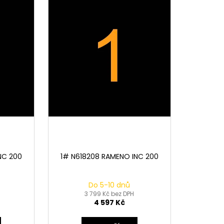
NC 200
1# N618208 RAMENO INC 200
Do 5-10 dnů
3 799 Kč bez DPH
4 597 Kč