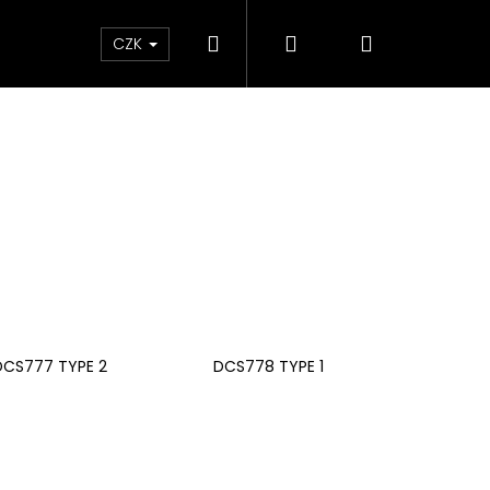
Hledat
Přihlášení
Nákupní
ky
CZK
košík
DCS777 TYPE 2
DCS778 TYPE 1
Následující