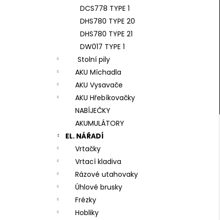
DCS778 TYPE 1
DHS780 TYPE 20
DHS780 TYPE 21
DW017 TYPE 1
Stolní pily
AKU Míchadla
AKU Vysavače
AKU Hřebíkovačky
NABÍJEČKY
AKUMULÁTORY
EL. NÁŘADÍ
Vrtačky
Vrtací kladiva
Rázové utahovaky
Úhlové brusky
Frézky
Hobliky