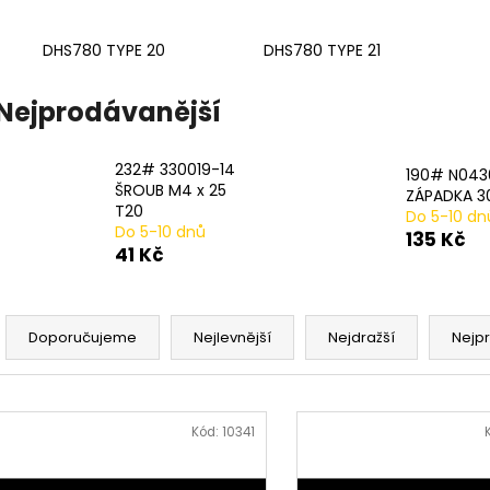
20# N233943 STLAČENÍ PRUŽINY 2 PER
17# N915019 PR
PACK
482 Kč
DHS780 TYPE 20
DHS780 TYPE 21
979 Kč
Nejprodávanější
232# 330019-14
190# N04
ŠROUB M4 x 25
ZÁPADKA 3
T20
Do 5-10 dn
Do 5-10 dnů
135 Kč
41 Kč
Ř
a
Doporučujeme
Nejlevnější
Nejdražší
Nejp
z
e
V
n
ý
Kód:
10341
í
p
p