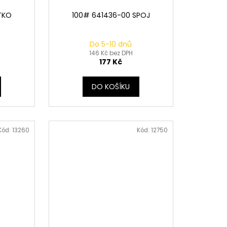
TKO
100# 641436-00 SPOJ
Do 5-10 dnů
146 Kč bez DPH
177 Kč
DO KOŠÍKU
Kód:
13260
Kód:
12750