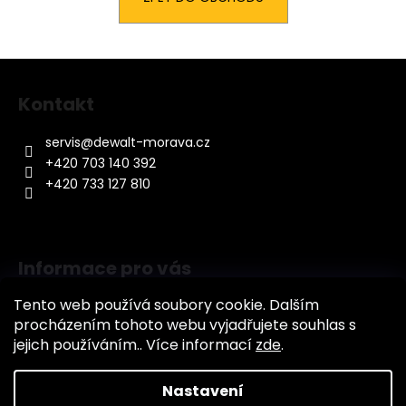
a
j
Z
í
á
t
Kontakt
p
?
a
servis
@
dewalt-morava.cz
t
+420 703 140 392
í
+420 733 127 810
HLEDAT
Informace pro vás
D
Tento web používá soubory cookie. Dalším
o
Jak nakupovat
procházením tohoto webu vyjadřujete souhlas s
p
Obchodní podmínky
jejich používáním.. Více informací
zde
.
o
Podmínky ochrany osobních údajů (GDPR)
r
u
Nastavení
Vytvořil Shoptet