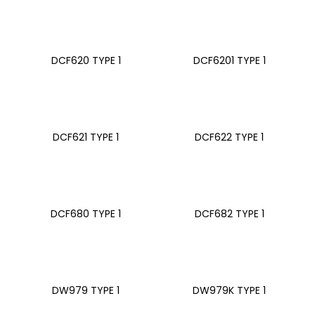
a
j
í
DCF620 TYPE 1
DCF6201 TYPE 1
t
?
DCF621 TYPE 1
DCF622 TYPE 1
HLEDAT
DCF680 TYPE 1
DCF682 TYPE 1
D
o
p
o
r
DW979 TYPE 1
DW979K TYPE 1
u