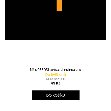
1# N055051 UPÍNACÍ PŘÍPRAVEK
Do 5-10 dnů
41 Kč bez DPH
49 Kč
DO KOŠÍKU