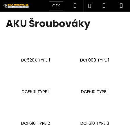
K
Přejít
Hledat
Nákupní
M
Přihlášení
CZK
na
o
obsah
Zpět
Zpět
košík
š
AKU Šroubováky
í
C
k
o
p
o
DC520K TYPE 1
DCF008 TYPE 1
t
ř
e
b
u
DCF601 TYPE 1
DCF610 TYPE 1
j
e
t
e
DCF610 TYPE 2
DCF610 TYPE 3
n