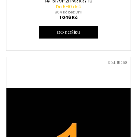
1# 151791-21 PÁR KRYTŮ
Do 5-10 dnů
864 Kč bez DPH
1 046 Kč
DO KOŠÍKU
Kód:
15258