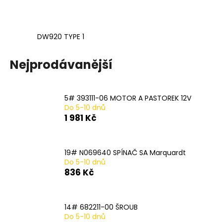
č
u
j
e
DW920 TYPE 1
m
e
Nejprodávanější
20#
N915018
5# 393111-06 MOTOR A PASTOREK 12V
LEVÁ
Do 5-10 dnů
SVORKA
1 981 Kč
SA
482
Kč
19# N069640 SPÍNAČ SA Marquardt
Do 5-10 dnů
836 Kč
14# 682211-00 ŠROUB
Do 5-10 dnů