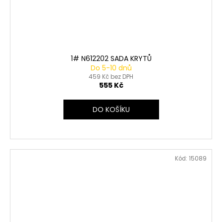
1# N612202 SADA KRYTŮ
Do 5-10 dnů
459 Kč bez DPH
555 Kč
DO KOŠÍKU
Kód:
15089