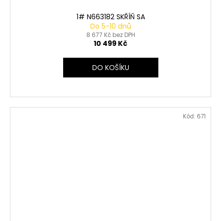
1# N663182 SKŘÍŇ SA
Do 5-10 dnů
8 677 Kč bez DPH
10 499 Kč
DO KOŠÍKU
Kód:
671