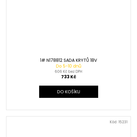
1# N178812 SADA KRYTŮ 18V
Do 5-10 dnů
606 Kč bez DPH
733 Kč
DO KOŠÍKU
Kód:
15231