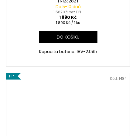
(N123282)
Do 5-10 dnů
1 562 Kč bez DPH
1 890 Kč
Měrná
1 890 Kč / 1 ks
cena:
DO KOŠÍKU
Kapacita baterie: 18V-2.0Ah
TIP
Kód:
1484