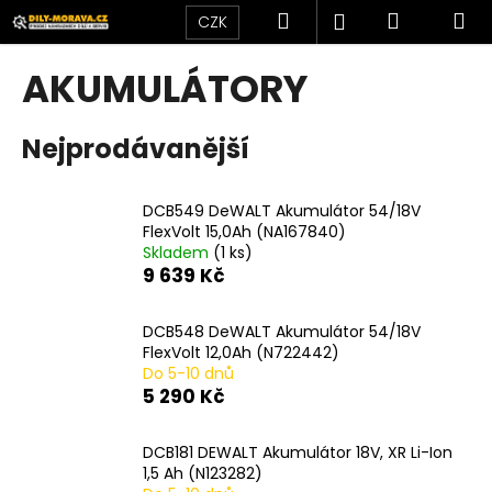
K
Přejít
Hledat
Nákupní
M
Přihlášení
CZK
na
o
obsah
Zpět
Zpět
košík
š
AKUMULÁTORY
í
C
k
Nejprodávanější
o
p
o
DCB549 DeWALT Akumulátor 54/18V
t
FlexVolt 15,0Ah (NA167840)
Skladem
(1 ks)
ř
9 639 Kč
e
b
DCB548 DeWALT Akumulátor 54/18V
u
FlexVolt 12,0Ah (N722442)
j
Do 5-10 dnů
5 290 Kč
e
t
DCB181 DEWALT Akumulátor 18V, XR Li-Ion
e
1,5 Ah (N123282)
n