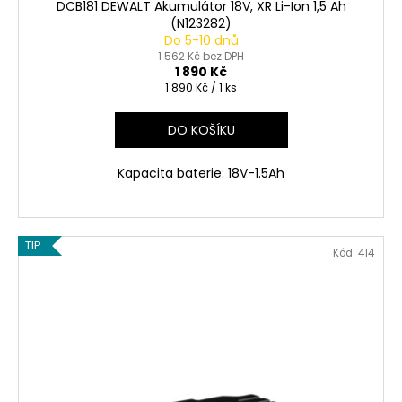
DCB181 DEWALT Akumulátor 18V, XR Li-Ion 1,5 Ah
(N123282)
Do 5-10 dnů
1 562 Kč bez DPH
1 890 Kč
Měrná
1 890 Kč / 1 ks
cena:
DO KOŠÍKU
Kapacita baterie: 18V-1.5Ah
TIP
Kód:
414