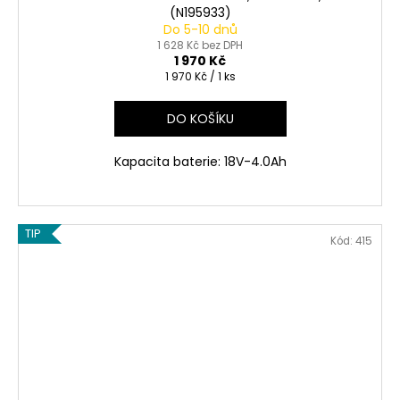
(N195933)
Do 5-10 dnů
1 628 Kč bez DPH
1 970 Kč
Měrná
1 970 Kč / 1 ks
cena:
DO KOŠÍKU
Kapacita baterie: 18V-4.0Ah
TIP
Kód:
415