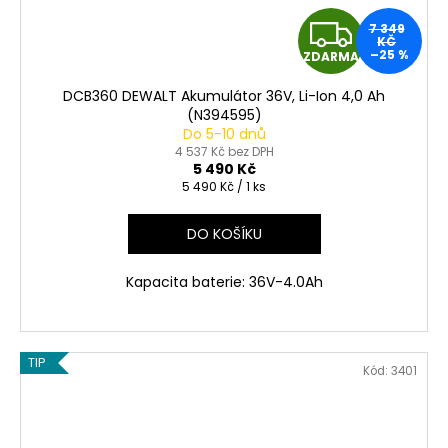
Z
7 349
KČ
–25 %
ZDARMA
D
DCB360 DEWALT Akumulátor 36V, Li-Ion 4,0 Ah
A
(N394595)
Do 5-10 dnů
R
4 537 Kč bez DPH
5 490 Kč
Měrná
5 490 Kč / 1 ks
M
cena:
A
DO KOŠÍKU
Kapacita baterie: 36V-4.0Ah
TIP
Kód:
3401