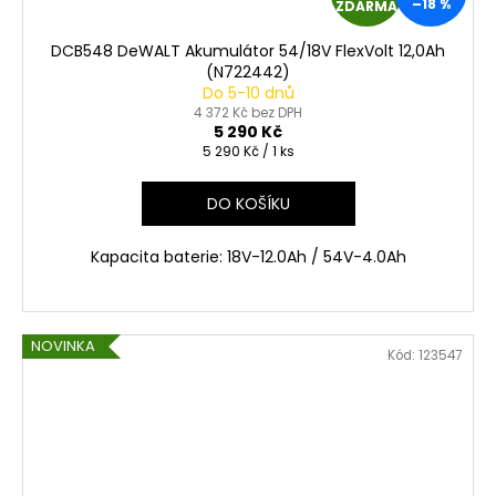
–18 %
ZDARMA
D
DCB548 DeWALT Akumulátor 54/18V FlexVolt 12,0Ah
A
(N722442)
Do 5-10 dnů
R
4 372 Kč bez DPH
5 290 Kč
Měrná
5 290 Kč / 1 ks
M
cena:
A
DO KOŠÍKU
Kapacita baterie: 18V-12.0Ah / 54V-4.0Ah
NOVINKA
Kód:
123547