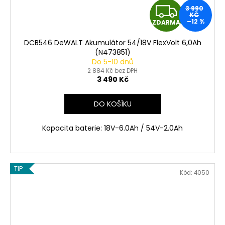
Z
3 990
KČ
–12 %
ZDARMA
D
DCB546 DeWALT Akumulátor 54/18V FlexVolt 6,0Ah
A
(N473851)
Do 5-10 dnů
R
2 884 Kč bez DPH
3 490 Kč
M
DO KOŠÍKU
A
Kapacita baterie: 18V-6.0Ah / 54V-2.0Ah
TIP
Kód:
4050