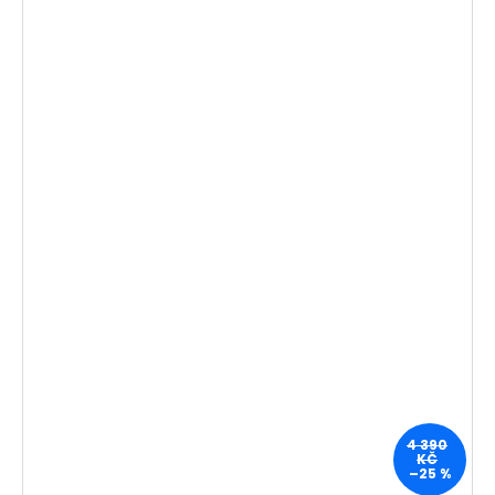
4 390
KČ
–25 %