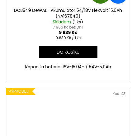
D
DCB549 DeWALT Akumulátor 54/18V FlexVolt 15,0Ah
A
(NA167840)
Skladem
(1 ks)
R
7 966 Kč bez DPH
9 639 Kč
Měrná
9 639 Kč / 1 ks
M
cena:
A
DO KOŠÍKU
Kapacita baterie: 18V-15.0Ah / 54V-5.0Ah
VÝPRODEJ
Kód:
431