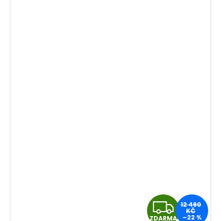
Z
12 490
KČ
–22 %
ZDARMA