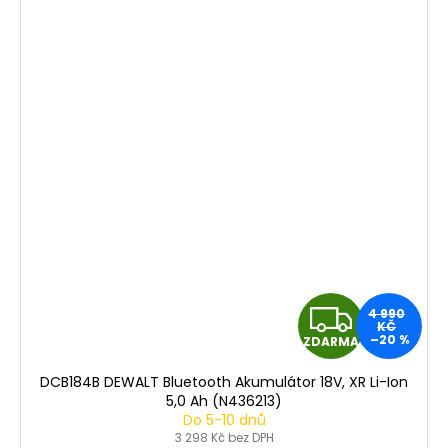
Z
4 990
KČ
–20 %
ZDARMA
D
DCB184B DEWALT Bluetooth Akumulátor 18V, XR Li-Ion
A
5,0 Ah (N436213)
Do 5-10 dnů
R
3 298 Kč bez DPH