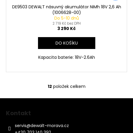
DE9503 DEWALT násuvný akumulátor NiMh 18V 2,6 Ah
(1006628-00)
Do 5-10 dnů
2 719 Kč bez DPH
3 290 Kč
DO KOŠÍKU
Kapacita baterie: 18V-2.6Ah
12
položek celkem
O
v
Z
l
á
á
Kontakt
d
p
a
a
servis
@
dewalt-morava.cz
c
t
+420 703 140 392