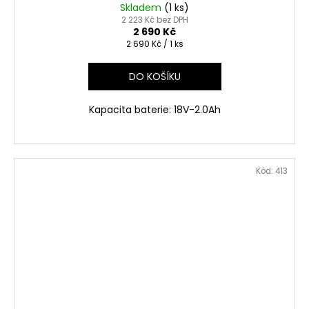
Skladem
(1 ks)
2 223 Kč bez DPH
2 690 Kč
Měrná
2 690 Kč / 1 ks
cena:
DO KOŠÍKU
Kapacita baterie: 18V-2.0Ah
Kód:
413