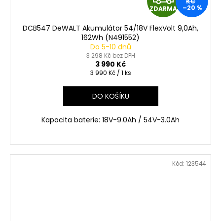
KČ
–20 %
ZDARMA
D
DCB547 DeWALT Akumulátor 54/18V FlexVolt 9,0Ah,
A
162Wh (N491552)
Do 5-10 dnů
R
3 298 Kč bez DPH
3 990 Kč
Měrná
3 990 Kč / 1 ks
M
cena:
A
DO KOŠÍKU
Kapacita baterie: 18V-9.0Ah / 54V-3.0Ah
Kód:
123544