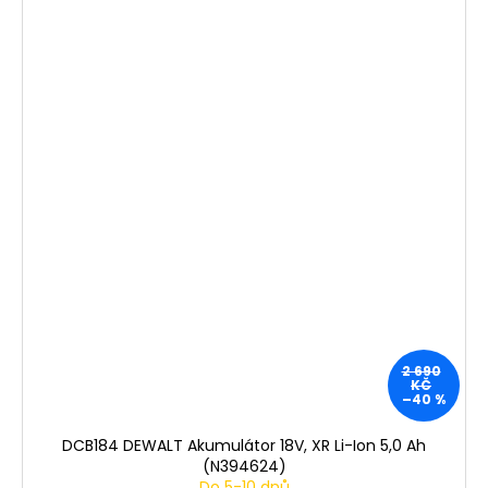
2 690
KČ
–40 %
DCB184 DEWALT Akumulátor 18V, XR Li-Ion 5,0 Ah
(N394624)
Do 5-10 dnů