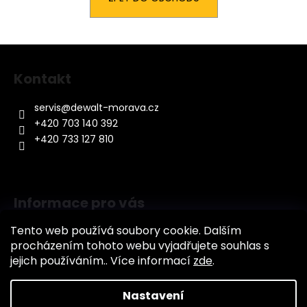
a
j
Z
í
á
t
Kontakt
p
?
a
servis
@
dewalt-morava.cz
t
+420 703 140 392
í
+420 733 127 810
HLEDAT
Informace pro vás
D
Tento web používá soubory cookie. Dalším
o
Jak nakupovat
procházením tohoto webu vyjadřujete souhlas s
p
Obchodní podmínky
jejich používáním.. Více informací
zde
.
o
Podmínky ochrany osobních údajů (GDPR)
r
u
Nastavení
Vytvořil Shoptet