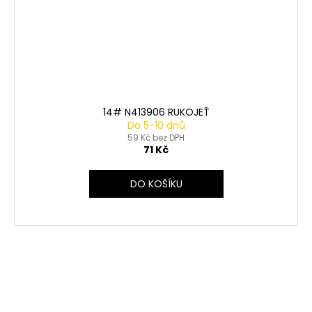
14# N413906 RUKOJEŤ
Do 5-10 dnů
59 Kč bez DPH
71 Kč
DO KOŠÍKU