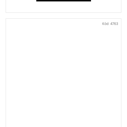
Kód:
4763