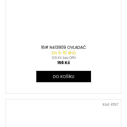
16# N413909 OVLADAČ
Do 5-10 dnů
129 Kč bez DPH
156 Kč
DO KOŠÍKU
Kód:
4767