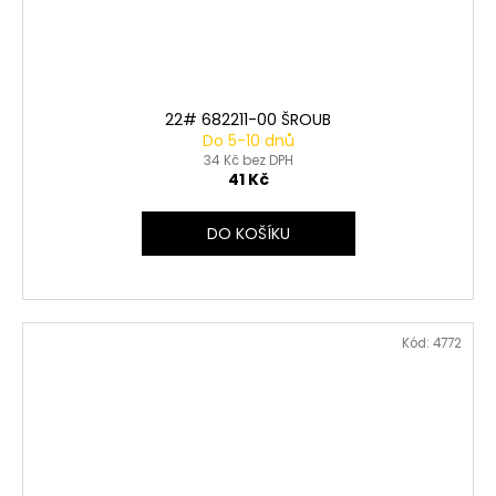
22# 682211-00 ŠROUB
Do 5-10 dnů
34 Kč bez DPH
41 Kč
DO KOŠÍKU
Kód:
4772