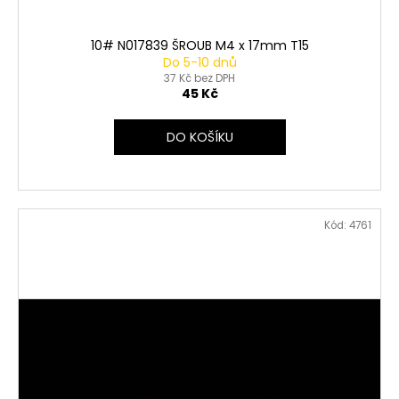
10# N017839 ŠROUB M4 x 17mm T15
Do 5-10 dnů
37 Kč bez DPH
45 Kč
DO KOŠÍKU
Kód:
4761