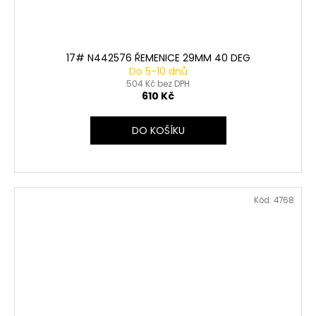
17# N442576 ŘEMENICE 29MM 40 DEG
Do 5-10 dnů
504 Kč bez DPH
610 Kč
DO KOŠÍKU
Kód:
4768