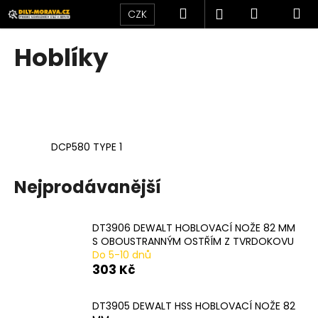
K
Přejít
Hledat
Nákupní
M
Přihlášení
CZK
na
o
obsah
Zpět
Zpět
košík
š
Hoblíky
í
C
k
o
p
o
DCP580 TYPE 1
t
ř
Nejprodávanější
e
b
u
DT3906 DEWALT HOBLOVACÍ NOŽE 82 MM
j
S OBOUSTRANNÝM OSTŘÍM Z TVRDOKOVU
Do 5-10 dnů
e
303 Kč
t
e
DT3905 DEWALT HSS HOBLOVACÍ NOŽE 82
n