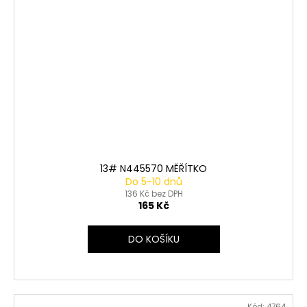
13# N445570 MĚŘÍTKO
Do 5-10 dnů
136 Kč bez DPH
165 Kč
DO KOŠÍKU
Kód:
4764