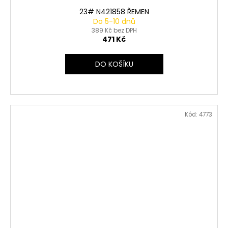
23# N421858 ŘEMEN
Do 5-10 dnů
389 Kč bez DPH
471 Kč
DO KOŠÍKU
Kód:
4773