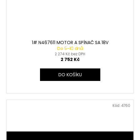
1# N467611 MOTOR A SPÍNAČ SA 18V
Do 5-10 dnů
2 274 Kč bez DPH
2 752 Kč
DO KOŠÍKU
Kód:
4760