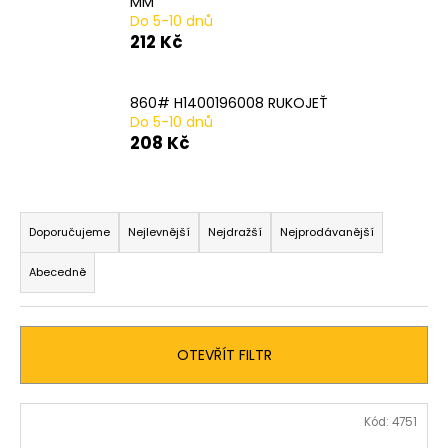
MM
a
Do 5-10 dnů
212 Kč
j
í
t
860# H1400196008 RUKOJEŤ
Do 5-10 dnů
?
208 Kč
Ř
a
HLEDAT
Doporučujeme
Nejlevnější
Nejdražší
Nejprodávanější
z
Abecedně
e
n
D
í
o
OTEVŘÍT FILTR
p
p
o
r
r
V
o
Kód:
4751
u
ý
d