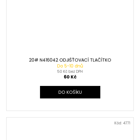
20# N416042 ODJIŠŤOVACÍ TLAČÍTKO
Do 5-10 dnů
50 Kč bez DPH
60 Kč
DO KOŠÍKU
Kód:
4771