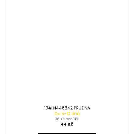
19# N446842 PRUŽINA
Do 5-10 dnů
36 Kč bez DPH
44 Kč