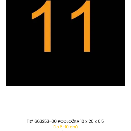
11# 663253-00 PODLOŽKA 10 x 20 x 0.5
Do 5-10 dnů