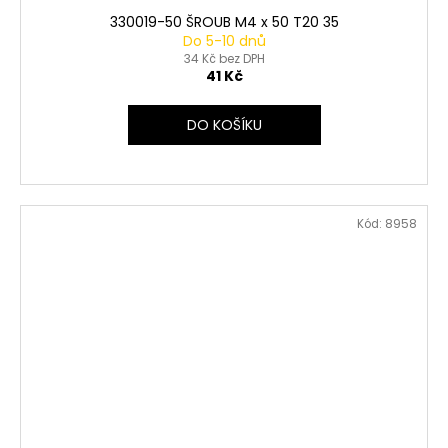
330019-50 ŠROUB M4 x 50 T20 35
Do 5-10 dnů
34 Kč bez DPH
41 Kč
DO KOŠÍKU
Kód:
8958