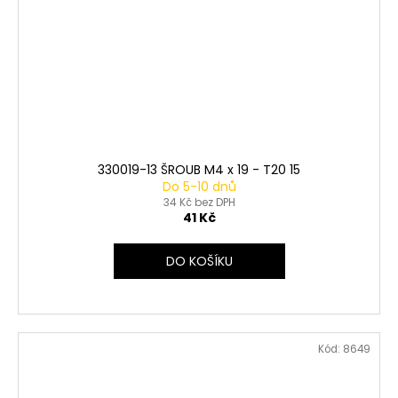
330019-13 ŠROUB M4 x 19 - T20 15
Do 5-10 dnů
34 Kč bez DPH
41 Kč
DO KOŠÍKU
Kód:
8649