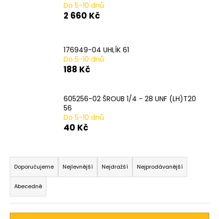
Do 5-10 dnů
a
2 660 Kč
j
í
t
176949-04 UHLÍK 61
Do 5-10 dnů
?
188 Kč
605256-02 ŠROUB 1/4 - 28 UNF (LH)T20
56
HLEDAT
Do 5-10 dnů
40 Kč
Ř
D
o
a
Doporučujeme
Nejlevnější
Nejdražší
Nejprodávanější
p
z
o
Abecedně
e
r
n
u