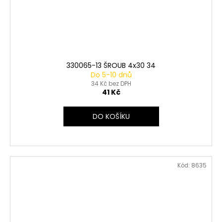
330065-13 ŠROUB 4x30 34
Do 5-10 dnů
34 Kč bez DPH
41 Kč
DO KOŠÍKU
Kód:
8635