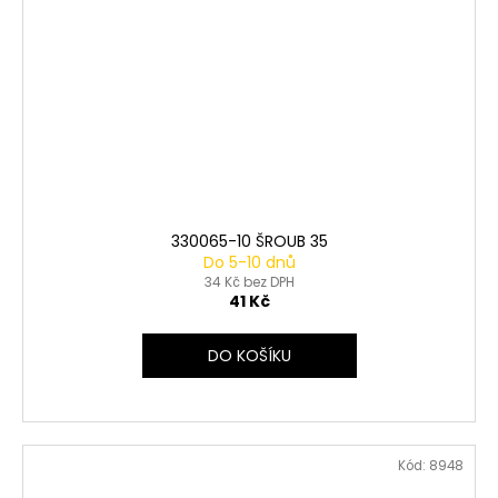
330065-10 ŠROUB 35
Do 5-10 dnů
34 Kč bez DPH
41 Kč
DO KOŠÍKU
Kód:
8948