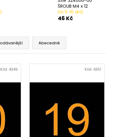
9
53# 324006-00
AVÁ SVORKA SA
ŠROUB M4 x 12
ů
Do 5-10 dnů
46 Kč
rodávanější
Abecedně
Kód:
4349
Kód:
4351