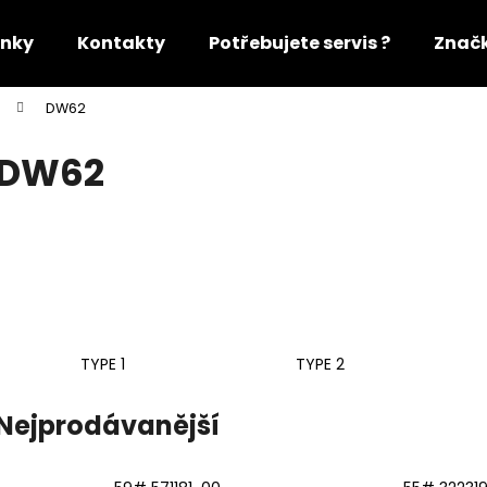
nky
Kontakty
Potřebujete servis ?
Znač
DW62
Co potřebujete najít?
DW62
HLEDAT
Doporučujeme
TYPE 1
TYPE 2
Nejprodávanější