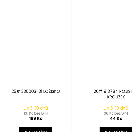
25# 330003-31 LOŽISKO
26# 913784 POJIS
KROUŽEK
Do 5-10 dnů
Do 5-10 dnů
131 Kč bez DPH
36 Kč bez DPH
159 Kč
44 Kč