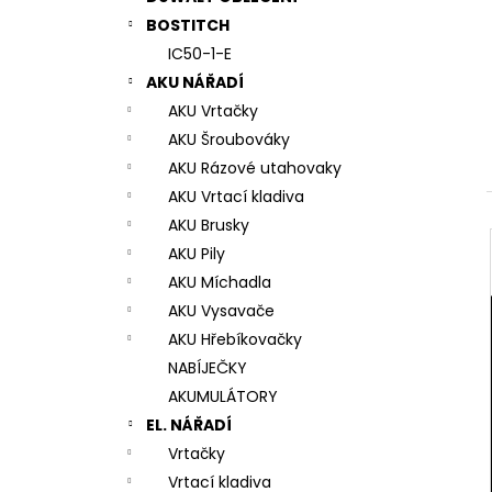
7# N196034 RYCHLOUPÍNACÍ SKLÍČIDLO
l
BOSTITCH
944 Kč
IC50-1-E
AKU NÁŘADÍ
AKU Vrtačky
AKU Šroubováky
AKU Rázové utahovaky
AKU Vrtací kladiva
AKU Brusky
AKU Pily
AKU Míchadla
AKU Vysavače
AKU Hřebíkovačky
NABÍJEČKY
AKUMULÁTORY
EL. NÁŘADÍ
Vrtačky
Vrtací kladiva