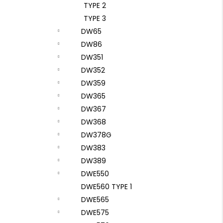
TYPE 2
TYPE 3
DW65
DW86
DW351
DW352
DW359
DW365
DW367
DW368
DW378G
DW383
DW389
DWE550
DWE560 TYPE 1
DWE565
DWE575