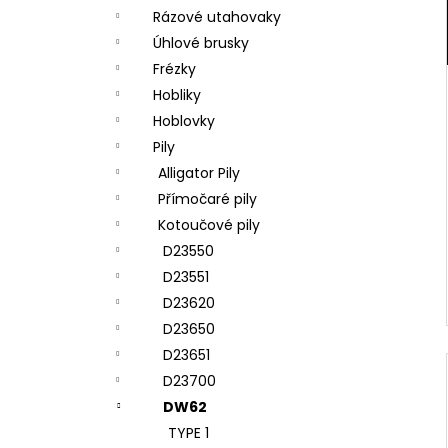
Rázové utahovaky
Úhlové brusky
Frézky
Hobliky
Hoblovky
Pily
Alligator Pily
Přímočaré pily
Kotoučové pily
D23550
D23551
D23620
D23650
D23651
D23700
DW62
TYPE 1