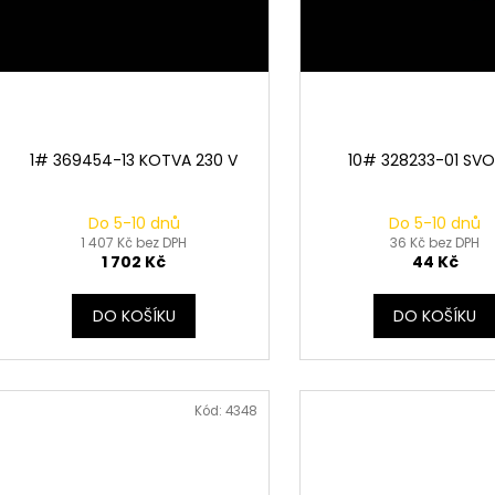
ů
k
t
ů
1# 369454-13 KOTVA 230 V
10# 328233-01 SV
Do 5-10 dnů
Do 5-10 dnů
1 407 Kč bez DPH
36 Kč bez DPH
1 702 Kč
44 Kč
DO KOŠÍKU
DO KOŠÍKU
Kód:
4348