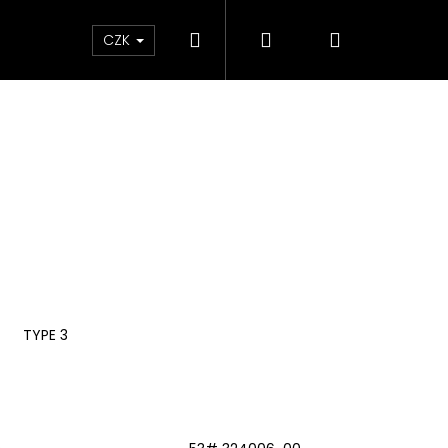
Hledat
Přihlášení
Nákupní
ky
CZK
košík
TYPE 3
Následující