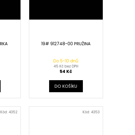
ORKA
19# 912748-00 PRUŽINA
Do 5-10 dnů
45 Kč bez DPH
54 Kč
DO KOŠÍKU
Kód:
4352
Kód:
4353