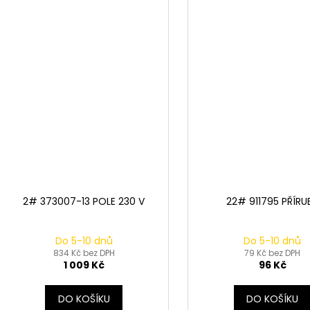
2# 373007-13 POLE 230 V
22# 911795 PŘÍRU
Do 5-10 dnů
Do 5-10 dnů
834 Kč bez DPH
79 Kč bez DPH
1 009 Kč
96 Kč
DO KOŠÍKU
DO KOŠÍKU