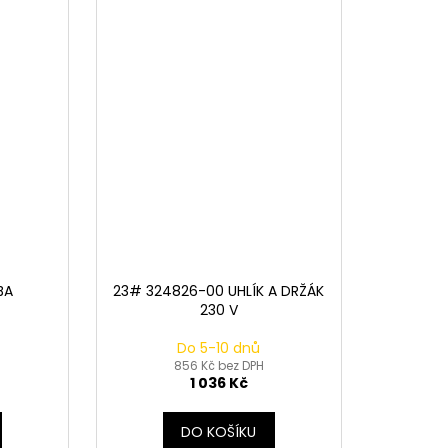
BA
23# 324826-00 UHLÍK A DRŽÁK
230 V
Do 5-10 dnů
856 Kč bez DPH
1 036 Kč
DO KOŠÍKU