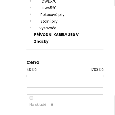
DWE576
DWS520
Pokosové pily
Stolní pily
Vysavače
PŘÍVODNÍ KABELY 250 V
Značky
Cena
40
Kč
1703
Kč
Na skladě
0