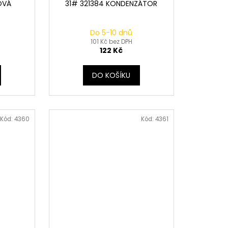
OVÁ
31# 321384 KONDENZÁTOR
Do 5-10 dnů
101 Kč bez DPH
122 Kč
DO KOŠÍKU
Kód:
4360
Kód:
4361