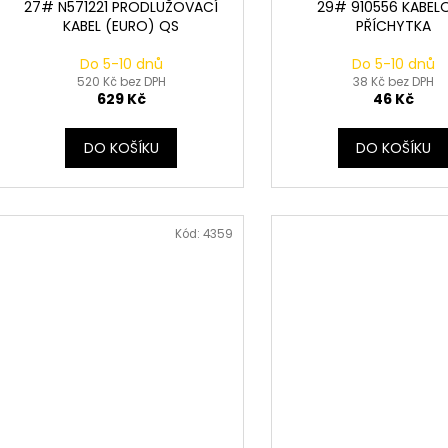
27# N571221 PRODLUŽOVACÍ
29# 910556 KABEL
KABEL (EURO) QS
PŘÍCHYTKA
Do 5-10 dnů
Do 5-10 dnů
520 Kč bez DPH
38 Kč bez DPH
629 Kč
46 Kč
DO KOŠÍKU
DO KOŠÍKU
Kód:
4359