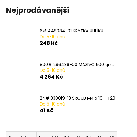
a
Nejprodávanější
j
í
t
6# 448084-01 KRYTKA UHLÍKU
Do 5-10 dnů
?
248 Kč
800# 286436-00 MAZIVO 500 gms
Do 5-10 dnů
HLEDAT
4 264 Kč
D
24# 330019-13 ŠROUB M4 x 19 - T20
o
Do 5-10 dnů
41 Kč
p
o
r
Ř
u