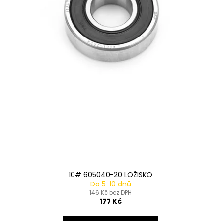
t
ů
10# 605040-20 LOŽISKO
Do 5-10 dnů
146 Kč bez DPH
177 Kč