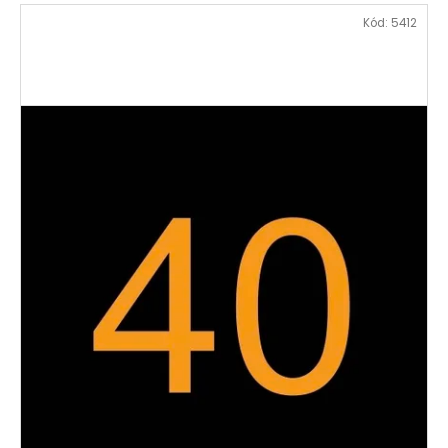
Kód:
5412