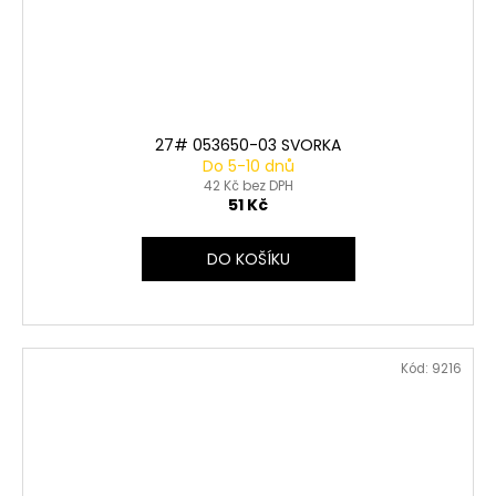
27# 053650-03 SVORKA
Do 5-10 dnů
42 Kč bez DPH
51 Kč
DO KOŠÍKU
Kód:
9216