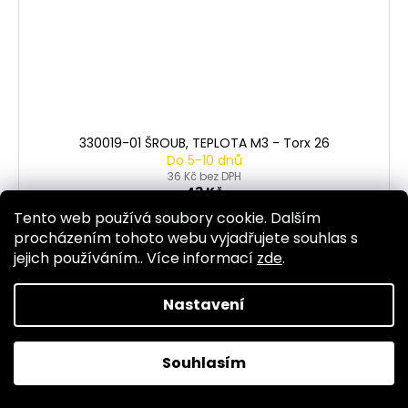
330019-01 ŠROUB, TEPLOTA M3 - Torx 26
Do 5-10 dnů
36 Kč bez DPH
43 Kč
Tento web používá soubory cookie. Dalším
DO KOŠÍKU
procházením tohoto webu vyjadřujete souhlas s
jejich používáním.. Více informací
zde
.
Nastavení
Kód:
5463
Souhlasím