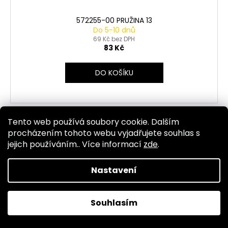
572255-00 PRUŽINA 13
Do 5-10 dnů
69 Kč bez DPH
83 Kč
DO KOŠÍKU
Tento web používá soubory cookie. Dalším
Kód:
4848
procházením tohoto webu vyjadřujete souhlas s
jejich používáním.. Více informací
zde
.
Nastavení
Souhlasím