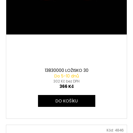
13830000 LOŽISKO 30
Do 5-10 dnů
302 Kč bez DPH
366 Kč
DO KOŠÍKU
Kód:
4846