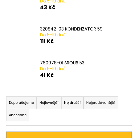
Do 5-10 dnů
a
43 Kč
j
í
320842-03 KONDENZÁTOR 59
t
Do 5-10 dnů
?
111 Kč
760978-01 ŠROUB 53
Do 5-10 dnů
HLEDAT
41 Kč
Ř
D
a
Doporučujeme
Nejlevnější
Nejdražší
Nejprodávanější
o
z
p
Abecedně
o
e
r
n
u
í