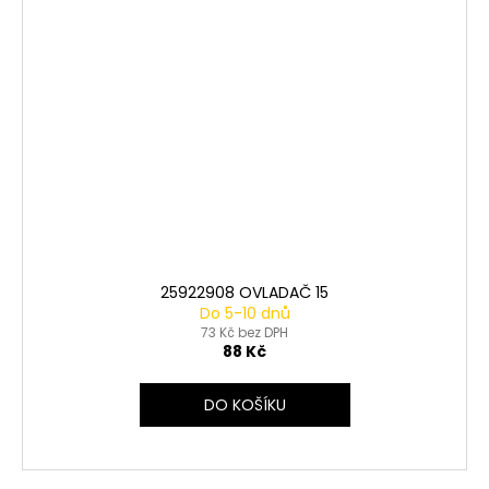
25922908 OVLADAČ 15
Do 5-10 dnů
73 Kč bez DPH
88 Kč
DO KOŠÍKU