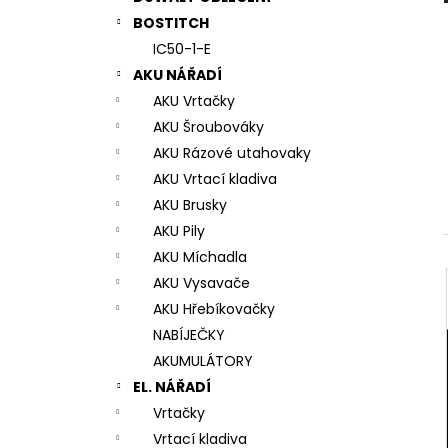
7# N196034 RYCHLOUPÍNACÍ SKLÍČIDLO
l
BOSTITCH
944 Kč
IC50-1-E
AKU NÁŘADÍ
AKU Vrtačky
AKU Šroubováky
AKU Rázové utahovaky
AKU Vrtací kladiva
AKU Brusky
AKU Pily
AKU Míchadla
AKU Vysavače
AKU Hřebíkovačky
NABÍJEČKY
AKUMULÁTORY
EL. NÁŘADÍ
Vrtačky
Vrtací kladiva