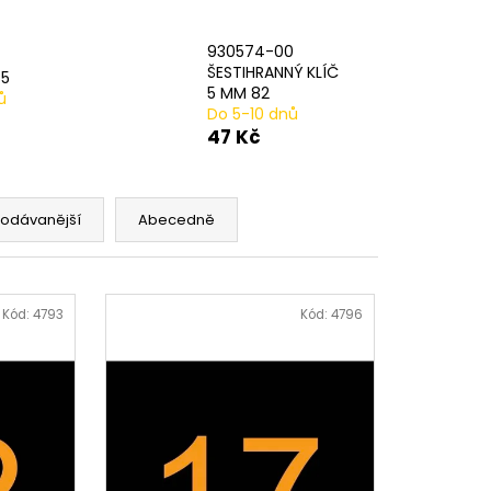
AVÁ SVORKA SA
930574-00
ŠESTIHRANNÝ KLÍČ
85
5 MM 82
ů
Do 5-10 dnů
47 Kč
rodávanější
Abecedně
Kód:
4793
Kód:
4796