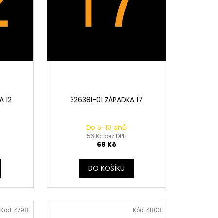
A 12
326381-01 ZÁPADKA 17
Do 5-10 dnů
56 Kč bez DPH
68 Kč
DO KOŠÍKU
Kód:
4798
Kód:
4803