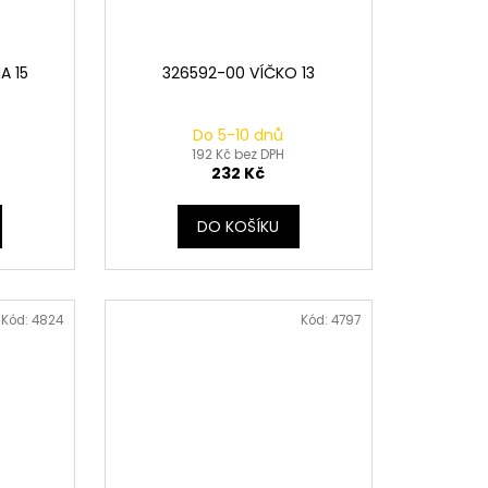
A 15
326592-00 VÍČKO 13
Do 5-10 dnů
192 Kč bez DPH
232 Kč
DO KOŠÍKU
Kód:
4824
Kód:
4797