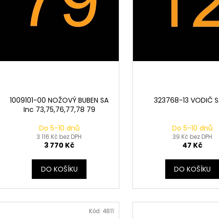
k
d
t
u
ů
k
t
ů
1009101-00 NOŽOVÝ BUBEN SA
323768-13 VODIČ S
Inc 73,75,76,77,78 79
Do 5-10 dnů
Do 5-10 dnů
3 116 Kč bez DPH
39 Kč bez DPH
3 770 Kč
47 Kč
DO KOŠÍKU
DO KOŠÍKU
Kód:
4811