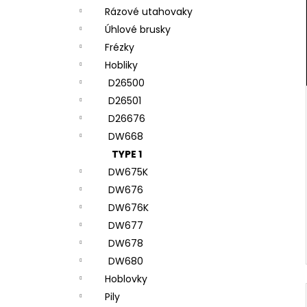
Rázové utahovaky
Úhlové brusky
Frézky
Hobliky
D26500
D26501
D26676
DW668
TYPE 1
DW675K
DW676
DW676K
DW677
DW678
DW680
Hoblovky
Pily