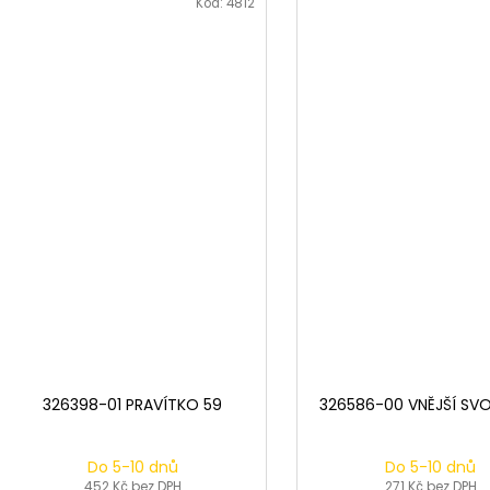
Kód:
4812
326398-01 PRAVÍTKO 59
326586-00 VNĚJŠÍ SV
Do 5-10 dnů
Do 5-10 dnů
452 Kč bez DPH
271 Kč bez DPH