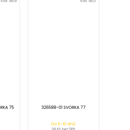
Kód:
4819
Kód:
4821
ORKA 75
326588-01 SVORKA 77
Do 5-10 dnů
38 Kč bez DPH