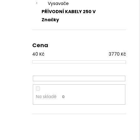
Vysavače
PŘÍVODNÍ KABELY 250 V
Značky
Cena
40
Kč
3770
Kč
Na skladě
0