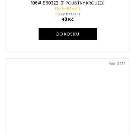
106# 860322-01 POJISTNÝ KROUŽEK
Do 5-10 dnů
36 Kč bez DPH
43 Kč
DO KOŠÍKU
Kód:
3233