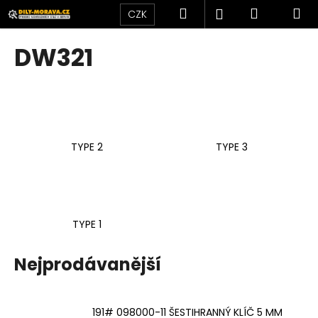
K
Přejít
Hledat
Nákupní
M
Přihlášení
CZK
na
o
obsah
Zpět
Zpět
košík
š
DW321
í
C
k
o
p
o
TYPE 2
TYPE 3
t
ř
e
b
u
TYPE 1
j
e
Nejprodávanější
t
e
191# 098000-11 ŠESTIHRANNÝ KLÍČ 5 MM
n