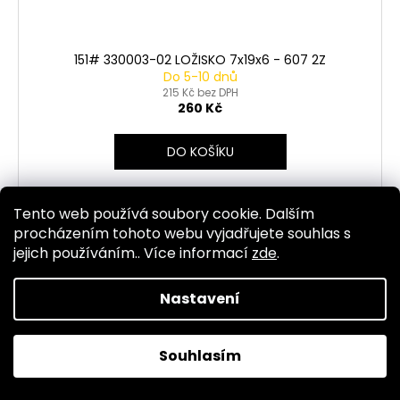
151# 330003-02 LOŽISKO 7x19x6 - 607 2Z
Do 5-10 dnů
215 Kč bez DPH
260 Kč
DO KOŠÍKU
Tento web používá soubory cookie. Dalším
procházením tohoto webu vyjadřujete souhlas s
Kód:
3262
jejich používáním.. Více informací
zde
.
Nastavení
Souhlasím