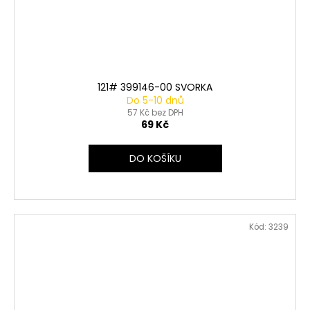
121# 399146-00 SVORKA
Do 5-10 dnů
57 Kč bez DPH
69 Kč
DO KOŠÍKU
Kód:
3239