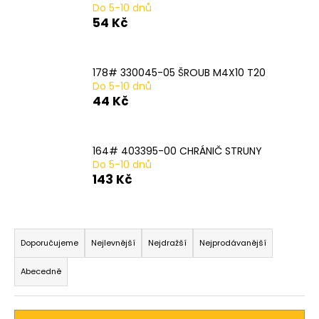
Do 5-10 dnů
a
54 Kč
j
í
t
178# 330045-05 ŠROUB M4X10 T20
Do 5-10 dnů
?
44 Kč
164# 403395-00 CHRÁNIČ STRUNY
Do 5-10 dnů
HLEDAT
143 Kč
Ř
D
o
a
Doporučujeme
Nejlevnější
Nejdražší
Nejprodávanější
p
z
o
Abecedně
e
r
n
u