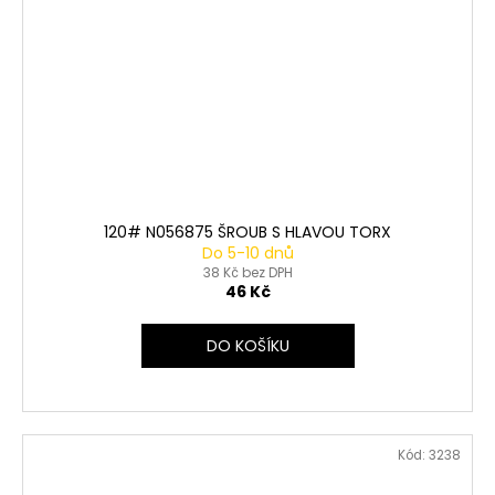
120# N056875 ŠROUB S HLAVOU TORX
Do 5-10 dnů
38 Kč bez DPH
46 Kč
DO KOŠÍKU
Kód:
3238