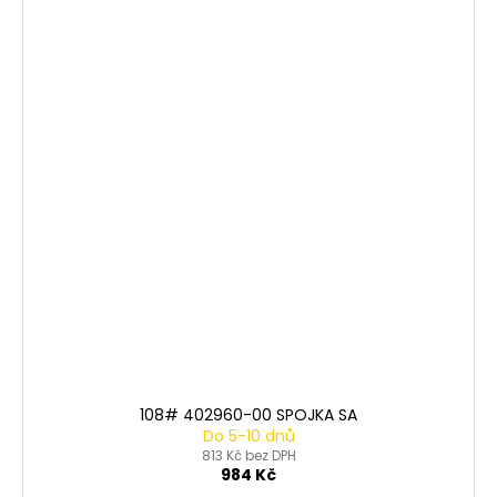
108# 402960-00 SPOJKA SA
Do 5-10 dnů
813 Kč bez DPH
984 Kč