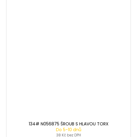
134# N056875 ŠROUB S HLAVOU TORX
Do 5-10 dnů
38 Kč bez DPH