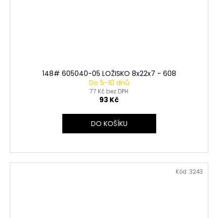
148# 605040-05 LOŽISKO 8x22x7 - 608
Do 5-10 dnů
77 Kč bez DPH
93 Kč
DO KOŠÍKU
Kód:
3243