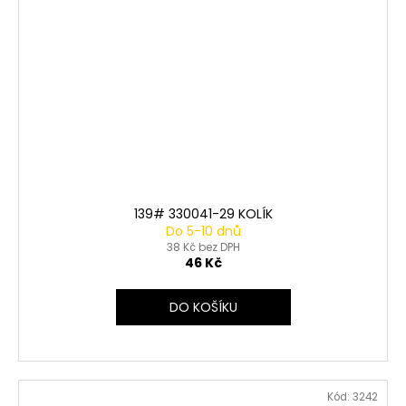
139# 330041-29 KOLÍK
Do 5-10 dnů
38 Kč bez DPH
46 Kč
DO KOŠÍKU
Kód:
3242