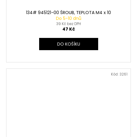
134# 945121-00 ŠROUB, TEPLOTA M4 x 10
Do 5-10 dnů
39 Kč bez DPH
47 Kč
DO KOŠÍKU
Kód:
3261