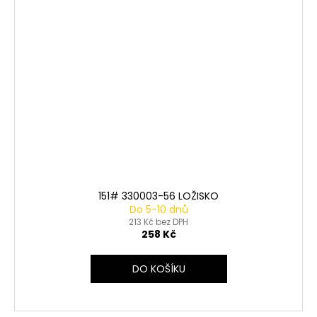
151# 330003-56 LOŽISKO
Do 5-10 dnů
213 Kč bez DPH
258 Kč
DO KOŠÍKU