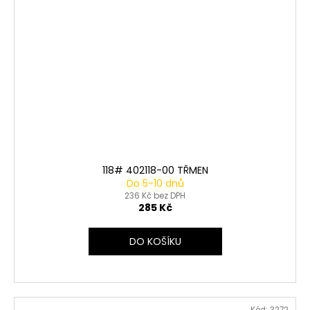
118# 402118-00 TŘMEN
Do 5-10 dnů
236 Kč bez DPH
285 Kč
DO KOŠÍKU
Kód:
3272