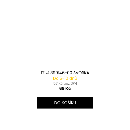
121# 399146-00 SVORKA
Do 5-10 dnů
57 Kč bez DPH
69 Kč
DO KOŠÍKU