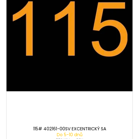
115# 402161-00SV EXCENTRICKÝ SA
Do 5-10 dnů