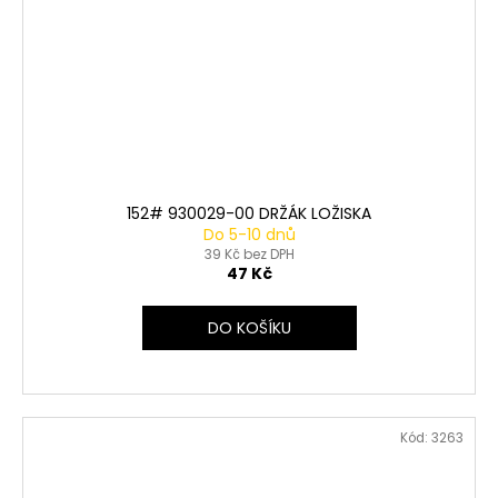
152# 930029-00 DRŽÁK LOŽISKA
Do 5-10 dnů
39 Kč bez DPH
47 Kč
DO KOŠÍKU
Kód:
3263