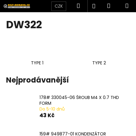
K
Přejít
Hledat
Nákupní
M
Přihlášení
CZK
na
o
obsah
Zpět
Zpět
košík
š
DW322
í
C
k
o
p
o
TYPE 1
TYPE 2
t
ř
Nejprodávanější
e
b
u
178# 330045-06 ŠROUB M4 X 0.7 THD
j
FORM
Do 5-10 dnů
e
43 Kč
t
e
159# 949877-01 KONDENZÁTOR
n