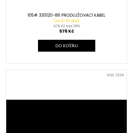
105# 330120-86 PRODLUŽOVACÍ KABEL
Do 5-10 dnů
476 Kč bez DPH
576 Kč
DO KOŠÍKU
Kód:
3234