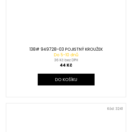
138# 949728-03 POJISTNÝ KROUŽEK
Do 5-10 dnů
36 Kč bez DPH
44 Kč
DO KOŠÍKU
Kód:
3241