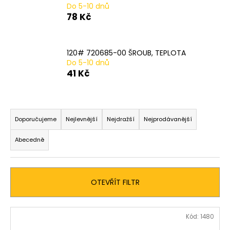
Do 5-10 dnů
a
78 Kč
j
í
t
120# 720685-00 ŠROUB, TEPLOTA
Do 5-10 dnů
?
41 Kč
Ř
a
HLEDAT
Doporučujeme
Nejlevnější
Nejdražší
Nejprodávanější
z
Abecedně
e
n
D
í
o
OTEVŘÍT FILTR
p
p
o
r
r
V
o
Kód:
1480
u
ý
d