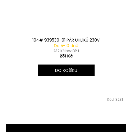
104# 939539-01 PÁR UHLÍKŮ 230V
Do 5-10 dnů
232 Kč bez DPH
281 Kč
DO KOŠÍKU
Kód:
3231