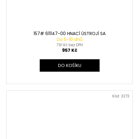
157# 611147-00 HNACÍ ÚSTROJÍ SA
Do 5-10 dnů
791 Kč bez DPH
957 Kč
DO KOŠÍKU
Kód:
3273