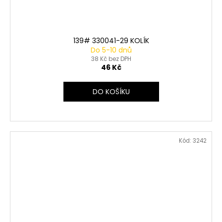
139# 330041-29 KOLÍK
Do 5-10 dnů
38 Kč bez DPH
46 Kč
DO KOŠÍKU
Kód:
3242