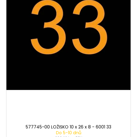
577745-00 LOŽISKO 10 x 26 x 8 - 6001 33
Do 5-10 dnů