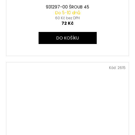
931297-00 ŠROUB 45
Do 5-10 dnů
60 Kč bez DPH
72 Kč
DO KOŠÍKU
Kód:
2615