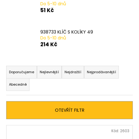
Do 5-10 dnů
a
51 Kč
j
í
t
938733 KLÍČ S KOLÍKY 49
Do 5-10 dnů
?
214 Kč
Ř
a
HLEDAT
Doporučujeme
Nejlevnější
Nejdražší
Nejprodávanější
z
Abecedně
e
n
D
í
o
OTEVŘÍT FILTR
p
p
o
r
r
V
o
Kód:
2603
u
ý
d