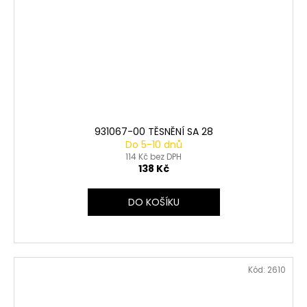
931067-00 TĚSNĚNÍ SA 28
Do 5-10 dnů
114 Kč bez DPH
138 Kč
DO KOŠÍKU
Kód:
2610