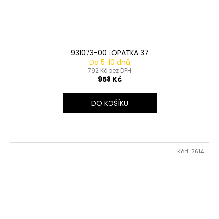
931073-00 LOPATKA 37
Do 5-10 dnů
792 Kč bez DPH
958 Kč
DO KOŠÍKU
Kód:
2614