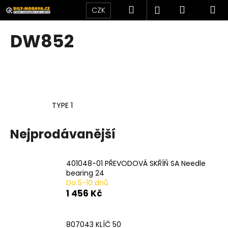
K
Přejít
Hledat
Nákupní
M
Přihlášení
CZK
na
o
obsah
Zpět
Zpět
košík
š
DW852
í
C
k
o
p
o
TYPE 1
t
ř
Nejprodávanější
e
b
u
401048-01 PŘEVODOVÁ SKŘÍŇ SA Needle
j
bearing 24
Do 5-10 dnů
e
1 456 Kč
t
e
807043 KLÍČ 50
n