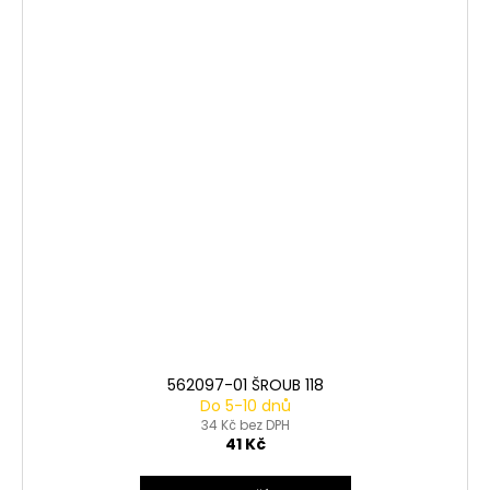
562097-01 ŠROUB 118
Do 5-10 dnů
34 Kč bez DPH
41 Kč