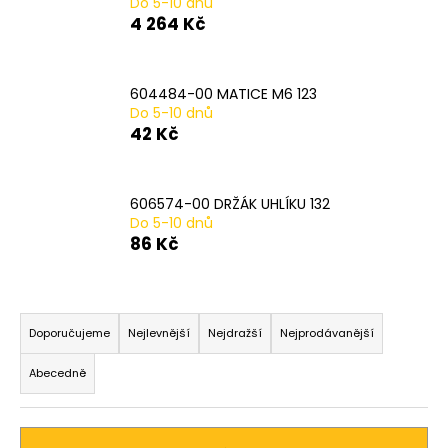
Do 5-10 dnů
a
4 264 Kč
j
í
604484-00 MATICE M6 123
t
Do 5-10 dnů
?
42 Kč
606574-00 DRŽÁK UHLÍKU 132
Do 5-10 dnů
HLEDAT
86 Kč
Ř
D
a
Doporučujeme
Nejlevnější
Nejdražší
Nejprodávanější
o
z
p
Abecedně
o
e
r
n
u
í