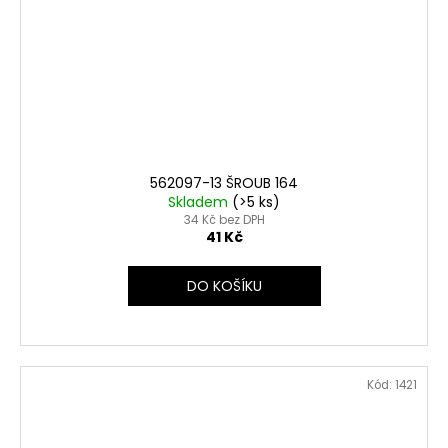
562097-13 ŠROUB 164
Skladem
(>5 ks)
34 Kč bez DPH
41 Kč
DO KOŠÍKU
Kód:
1421