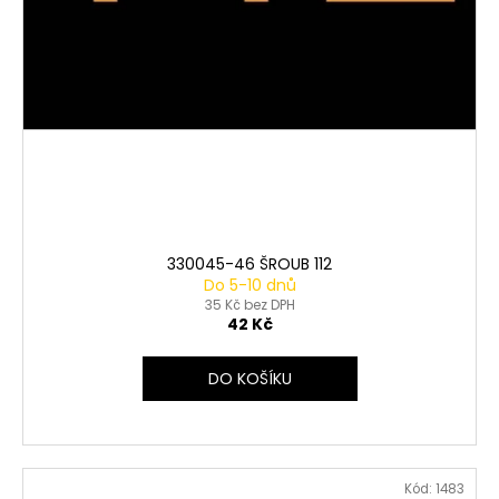
330045-46 ŠROUB 112
Do 5-10 dnů
35 Kč bez DPH
42 Kč
DO KOŠÍKU
Kód:
1483