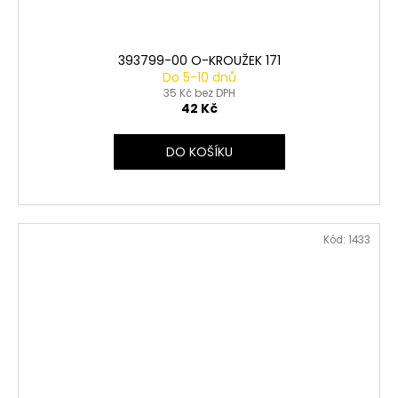
393799-00 O-KROUŽEK 171
Do 5-10 dnů
35 Kč bez DPH
42 Kč
DO KOŠÍKU
Kód:
1433