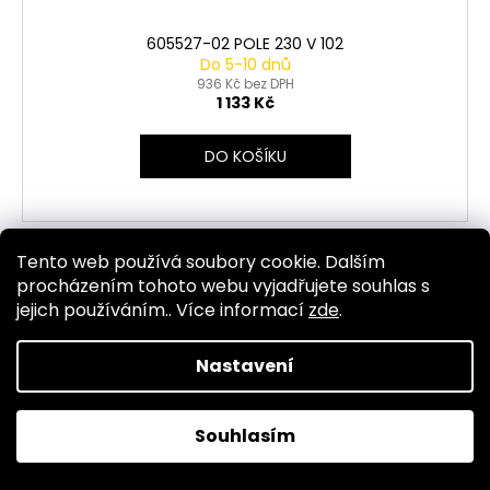
605527-02 POLE 230 V 102
Do 5-10 dnů
936 Kč bez DPH
1 133 Kč
DO KOŠÍKU
Tento web používá soubory cookie. Dalším
Kód:
1549
procházením tohoto webu vyjadřujete souhlas s
jejich používáním.. Více informací
zde
.
Nastavení
Souhlasím