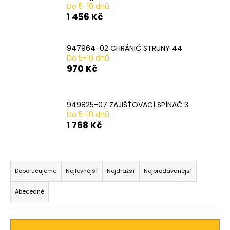
Do 5-10 dnů
a
1 456 Kč
j
í
947964-02 CHRÁNIČ STRUNY 44
t
Do 5-10 dnů
?
970 Kč
949825-07 ZAJIŠŤOVACÍ SPÍNAČ 3
Do 5-10 dnů
HLEDAT
1 768 Kč
Ř
D
a
Doporučujeme
Nejlevnější
Nejdražší
Nejprodávanější
o
z
p
Abecedně
o
e
r
n
u
í