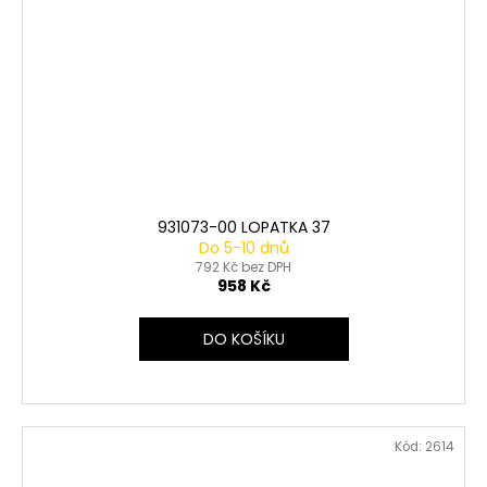
931073-00 LOPATKA 37
Do 5-10 dnů
792 Kč bez DPH
958 Kč
DO KOŠÍKU
Kód:
2614