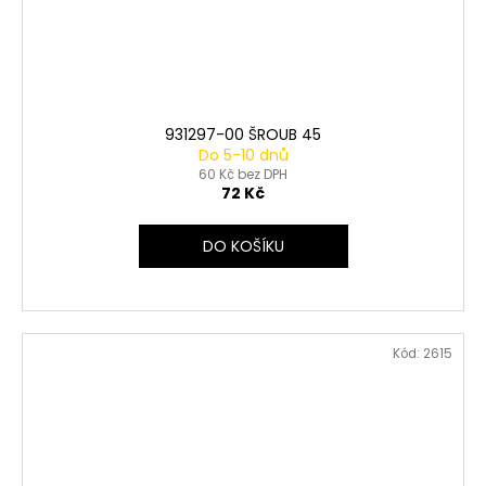
931297-00 ŠROUB 45
Do 5-10 dnů
60 Kč bez DPH
72 Kč
DO KOŠÍKU
Kód:
2615