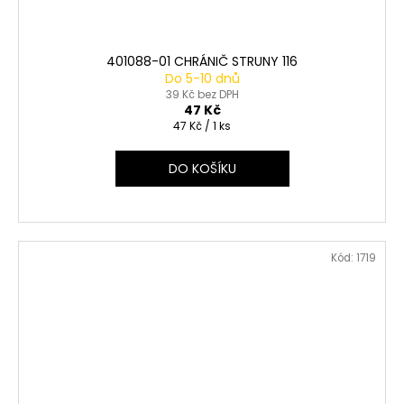
401088-01 CHRÁNIČ STRUNY 116
Do 5-10 dnů
39 Kč bez DPH
47 Kč
Měrná
47 Kč / 1 ks
cena:
DO KOŠÍKU
Kód:
1719