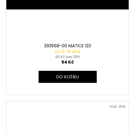
393568-00 MATICE 123
Do 5-10 dnů
45 Kč bez DPH
54 Kč
DO KOŠÍKU
Kód:
1616