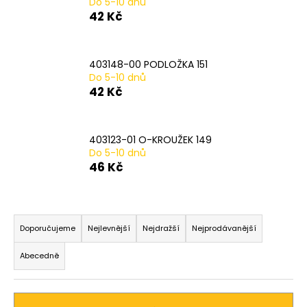
Do 5-10 dnů
a
42 Kč
j
í
403148-00 PODLOŽKA 151
t
Do 5-10 dnů
?
42 Kč
403123-01 O-KROUŽEK 149
Do 5-10 dnů
HLEDAT
46 Kč
Ř
D
a
Doporučujeme
Nejlevnější
Nejdražší
Nejprodávanější
o
z
p
Abecedně
o
e
r
n
u
í