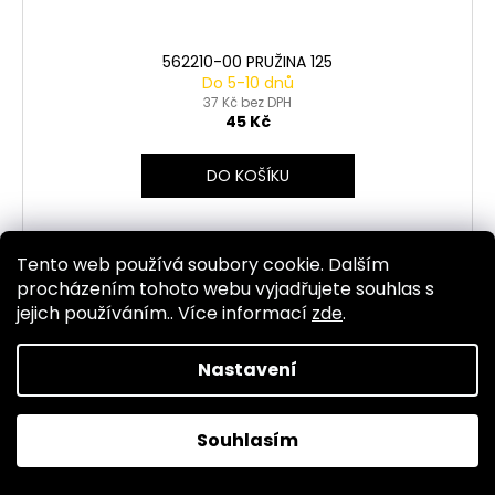
562210-00 PRUŽINA 125
Do 5-10 dnů
37 Kč bez DPH
45 Kč
DO KOŠÍKU
Tento web používá soubory cookie. Dalším
Kód:
1564
procházením tohoto webu vyjadřujete souhlas s
jejich používáním.. Více informací
zde
.
Nastavení
Souhlasím