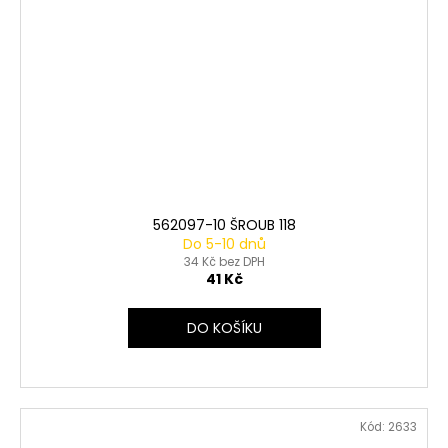
562097-10 ŠROUB 118
Do 5-10 dnů
34 Kč bez DPH
41 Kč
DO KOŠÍKU
Kód:
2633