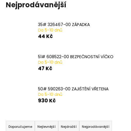
Nejprodávanější
a
j
í
35# 326467-00 ZÁPADKA
t
Do 5-10 dnů
44 Kč
?
51# 608522-00 BEZPEČNOSTNÍ VÍČKO
Do 5-10 dnů
HLEDAT
47 Kč
50# 590263-00 ZAJIŠTĚNÍ VŘETENA
D
Do 5-10 dnů
o
930 Kč
p
o
r
Ř
u
a
Doporučujeme
Nejlevnější
Nejdražší
Nejprodávanější