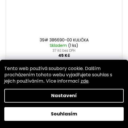
39# 386690-00 KULIČKA
Skladem
(1 ks)
37 Kč bez DPH
45 Kč
Tento web používá soubory cookie. Dalším
DO KOŠÍKU
procházením tohoto webu vyjadřujete souhlas s
jejich používáním.. Více informací
zde
.
Nastavení
Kód:
125
Souhlasím