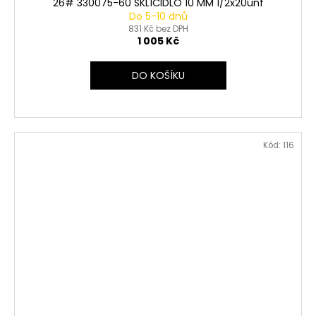
26# 330075-60 SKLÍČIDLO 10 MM 1/2x20unf
Do 5-10 dnů
831 Kč bez DPH
1 005 Kč
DO KOŠÍKU
Kód:
116