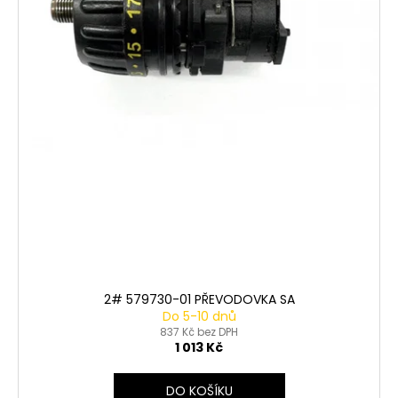
t
ů
2# 579730-01 PŘEVODOVKA SA
Do 5-10 dnů
837 Kč bez DPH
1 013 Kč
DO KOŠÍKU