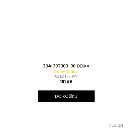
38# 397303-00 DESKA
Do 5-10 dnů
150 Kč bez DPH
181 Kč
DO KOŠÍKU
Kód:
124