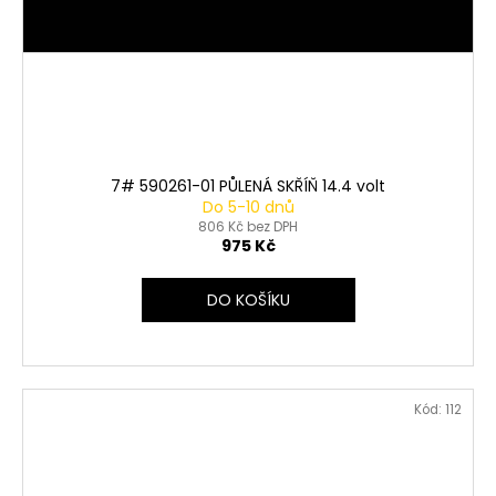
7# 590261-01 PŮLENÁ SKŘÍŇ 14.4 volt
Do 5-10 dnů
806 Kč bez DPH
975 Kč
DO KOŠÍKU
Kód:
112