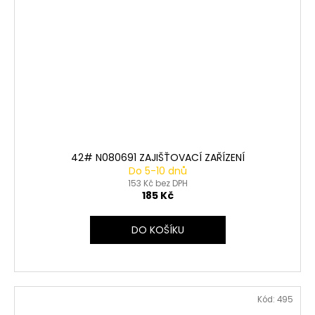
42# N080691 ZAJIŠŤOVACÍ ZAŘÍZENÍ
Do 5-10 dnů
153 Kč bez DPH
185 Kč
DO KOŠÍKU
Kód:
495