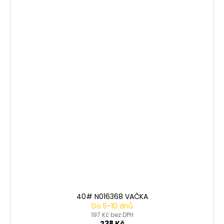
40# N016368 VAČKA
Do 5-10 dnů
197 Kč bez DPH
238 Kč