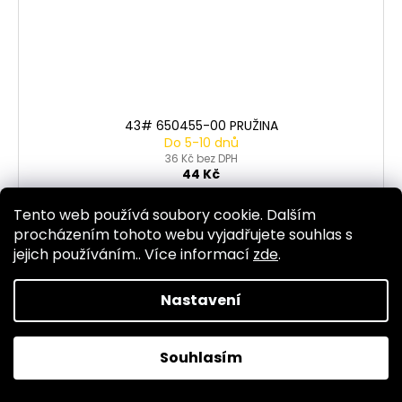
43# 650455-00 PRUŽINA
Do 5-10 dnů
36 Kč bez DPH
44 Kč
Tento web používá soubory cookie. Dalším
DO KOŠÍKU
procházením tohoto webu vyjadřujete souhlas s
jejich používáním.. Více informací
zde
.
Nastavení
Kód:
568
Souhlasím