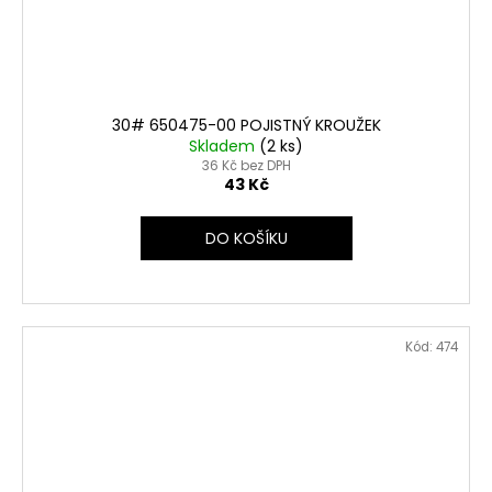
30# 650475-00 POJISTNÝ KROUŽEK
Skladem
(2 ks)
36 Kč bez DPH
43 Kč
DO KOŠÍKU
Kód:
474