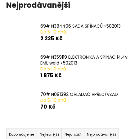
Nejprodávanější
a
j
í
69# N384406 SADA SPÍNAČŮ <502013
t
Do 5-10 dnů
2 225 Kč
?
69# N359119 ELEKTRONIKA A SPÍNAČ 14.4v
EMI, weld >502013
Do 5-10 dnů
HLEDAT
1 875 Kč
70# N091392 OVLADAČ VPŘED/VZAD
D
Do 5-10 dnů
o
70 Kč
p
o
r
Ř
u
a
Doporučujeme
Nejlevnější
Nejdražší
Nejprodávanější