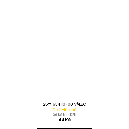
25# 654110-00 VÁLEC
Do 5-10 dnů
36 Kč bez DPH
44 Kč