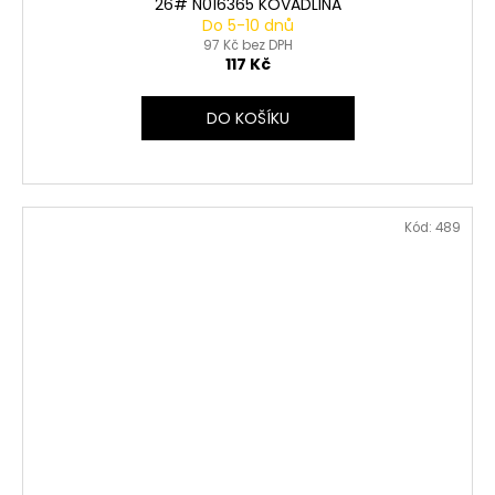
26# N016365 KOVADLINA
Do 5-10 dnů
97 Kč bez DPH
117 Kč
DO KOŠÍKU
Kód:
489