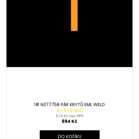
t
ů
1# N377758 PÁR KRYTŮ EMI, WELD
Do 5-10 dnů
574 Kč bez DPH
694 Kč
DO KOŠÍKU