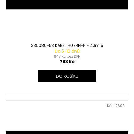
330080-53 KABEL H07RN-F - 4.1m 5
Do 5-10 dnů
647 Kč bez DPH
783 Kč
DO KOŠÍKU
Kód:
2608