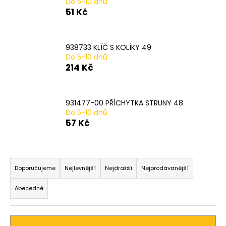
Do 5-10 dnů
a
51 Kč
j
í
938733 KLÍČ S KOLÍKY 49
t
Do 5-10 dnů
?
214 Kč
931477-00 PŘÍCHYTKA STRUNY 48
Do 5-10 dnů
HLEDAT
57 Kč
Ř
D
a
Doporučujeme
Nejlevnější
Nejdražší
Nejprodávanější
o
z
p
Abecedně
o
e
r
n
u
í