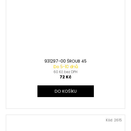
931297-00 ŠROUB 45
Do 5-10 dnů
60 Kč bez DPH
72 Kč
DO KOŠÍKU
Kód:
2615