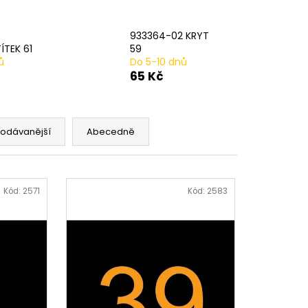
AVÁ SVORKA SA
933364-02 KRYT
ÍTEK 61
59
ů
Do 5-10 dnů
65 Kč
rodávanější
Abecedně
Kód:
2571
Kód:
2583