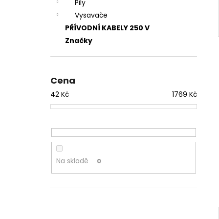
Pily
Vysavače
PŘÍVODNÍ KABELY 250 V
Značky
Cena
42
Kč
1769
Kč
Na skladě
0