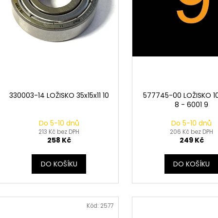
k
d
t
u
ů
k
t
ů
330003-14 LOŽISKO 35x15x11 10
577745-00 LOŽISKO 10
8 - 6001 9
Do 5-10 dnů
Do 5-10 dnů
213 Kč bez DPH
206 Kč bez DPH
258 Kč
249 Kč
DO KOŠÍKU
DO KOŠÍKU
Kód:
2577