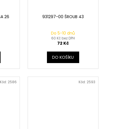
SA 26
931297-00 ŠROUB 43
Do 5-10 dnů
60 Kč bez DPH
72 Kč
DO KOŠÍKU
Kód:
2586
Kód:
2593