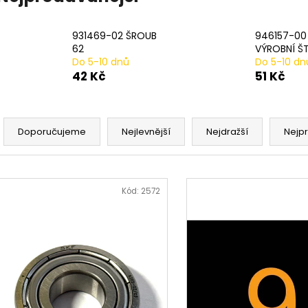
20# N233943 STLAČENÍ PRUŽINY 2 PER
17# N915019 PR
PACK
482 Kč
979 Kč
931469-02 ŠROUB
946157-00
62
VÝROBNÍ ŠT
Do 5-10 dnů
Do 5-10 dn
42 Kč
51 Kč
Ř
a
Doporučujeme
Nejlevnější
Nejdražší
Nejp
z
e
V
n
ý
Kód:
2572
í
p
p
i
r
s
o
p
d
r
u
o