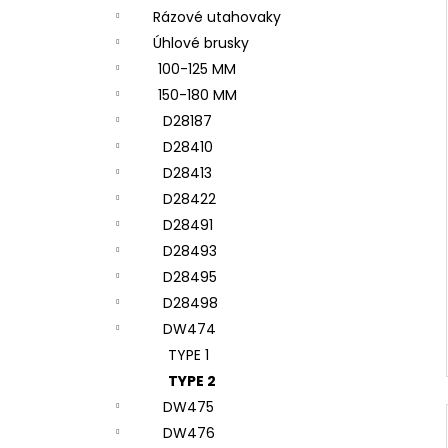
Rázové utahovaky
Úhlové brusky
100-125 MM
150-180 MM
D28187
D28410
D28413
D28422
D28491
D28493
D28495
D28498
DW474
TYPE 1
TYPE 2
DW475
DW476