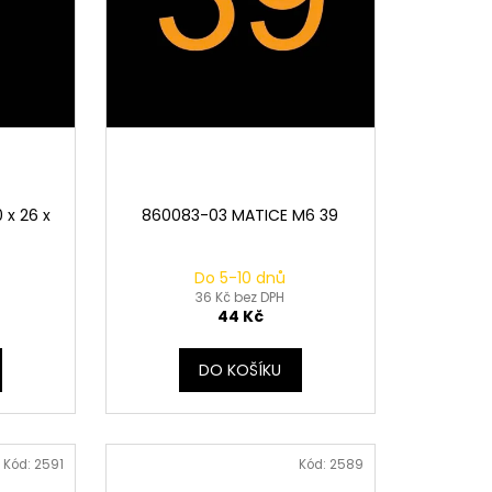
 x 26 x
860083-03 MATICE M6 39
Do 5-10 dnů
36 Kč bez DPH
44 Kč
DO KOŠÍKU
Kód:
2591
Kód:
2589