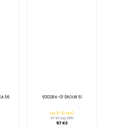
KA 56
930284-01 ŠROUB 51
Do 5-10 dnů
47 Kč bez DPH
57 Kč