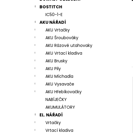
7# N196034 RYCHLOUPÍNACÍ SKLÍČIDLO
l
BOSTITCH
944 Kč
IC50-1-E
AKU NÁŘADÍ
AKU Vrtačky
AKU Šroubováky
AKU Rázové utahovaky
AKU Vrtací kladiva
AKU Brusky
AKU Pily
AKU Míchadla
AKU Vysavače
AKU Hřebíkovačky
NABÍJEČKY
AKUMULÁTORY
EL. NÁŘADÍ
Vrtačky
Vrtací kladiva