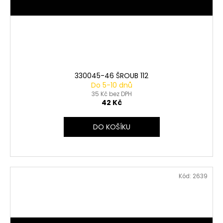
330045-46 ŠROUB 112
Do 5-10 dnů
35 Kč bez DPH
42 Kč
DO KOŠÍKU
Kód:
2639