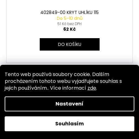
402849-00 KRYT UHLÍKU 115
Do 5-10 dnů
51 Kč bez DPH
62 Kč
DO KOŠÍKU
Tento web používá soubory cookie. Dalším
Kód:
2647
procházením tohoto webu vyjadřujete souhlas s
jejich používáním.. Více informací
zde
.
Nastavení
Souhlasím