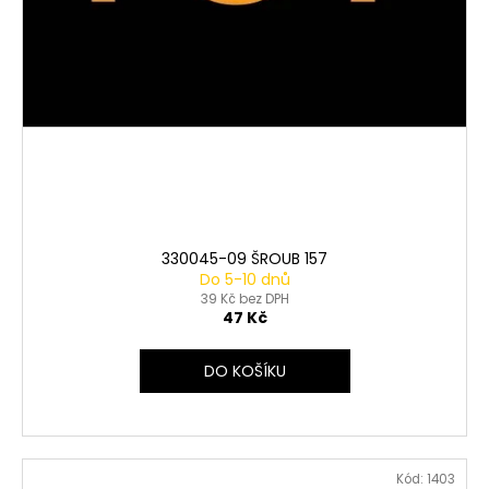
330045-09 ŠROUB 157
Do 5-10 dnů
39 Kč bez DPH
47 Kč
DO KOŠÍKU
Kód:
1403