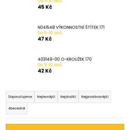
Do 5-10 dnů
a
45 Kč
j
í
N041548 VÝKONNOSTNÍ ŠTÍTEK 171
t
Do 5-10 dnů
?
47 Kč
403149-00 O-KROUŽEK 170
Do 5-10 dnů
HLEDAT
42 Kč
Ř
D
a
Doporučujeme
Nejlevnější
Nejdražší
Nejprodávanější
o
z
p
Abecedně
o
e
r
n
u
í