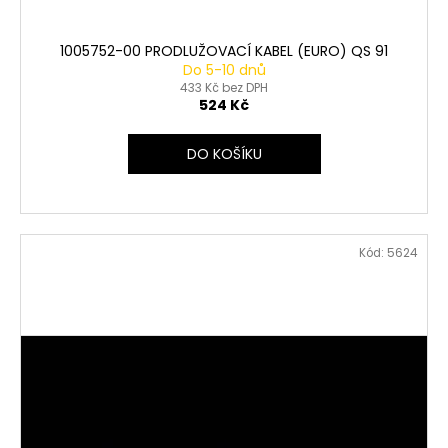
1005752-00 PRODLUŽOVACÍ KABEL (EURO) QS 91
Do 5-10 dnů
433 Kč bez DPH
524 Kč
DO KOŠÍKU
Kód:
5624