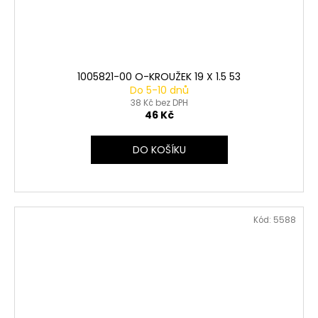
1005821-00 O-KROUŽEK 19 X 1.5 53
Do 5-10 dnů
38 Kč bez DPH
46 Kč
DO KOŠÍKU
Kód:
5588