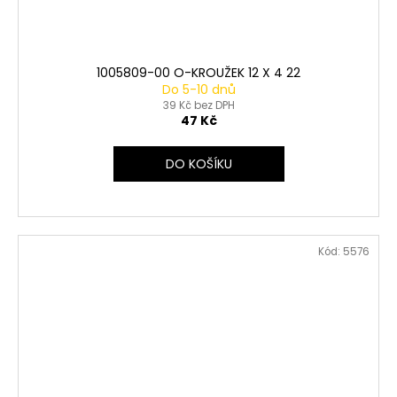
1005809-00 O-KROUŽEK 12 X 4 22
Do 5-10 dnů
39 Kč bez DPH
47 Kč
DO KOŠÍKU
Kód:
5576