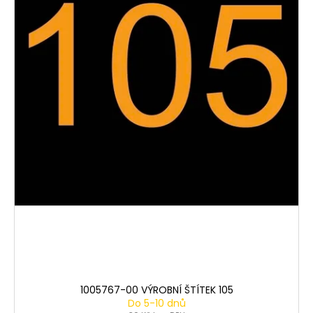
1005767-00 VÝROBNÍ ŠTÍTEK 105
Do 5-10 dnů