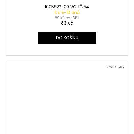
1005822-00 VOLIČ 54
Do 5-10 dnů
69 Kč bez DPH
83 Kč
DO KOŠÍKU
Kód:
5589