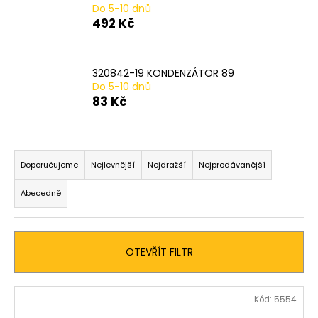
Do 5-10 dnů
a
492 Kč
j
í
t
320842-19 KONDENZÁTOR 89
Do 5-10 dnů
?
83 Kč
Ř
a
HLEDAT
Doporučujeme
Nejlevnější
Nejdražší
Nejprodávanější
z
Abecedně
e
n
D
í
o
OTEVŘÍT FILTR
p
p
o
r
r
V
o
Kód:
5554
u
ý
d