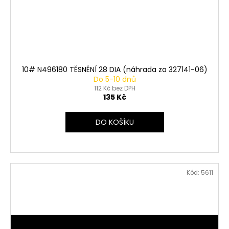
10# N496180 TĚSNĚNÍ 28 DIA (náhrada za 327141-06)
Do 5-10 dnů
112 Kč bez DPH
135 Kč
DO KOŠÍKU
Kód:
5611