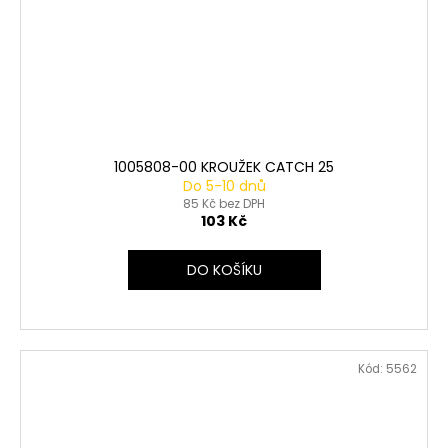
1005808-00 KROUŽEK CATCH 25
Do 5-10 dnů
85 Kč bez DPH
103 Kč
DO KOŠÍKU
Kód:
5562