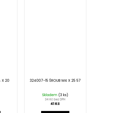
 X 20
324007-15 ŠROUB M4 X 25 57
Skladem
(3 ks)
34 Kč bez DPH
41 Kč