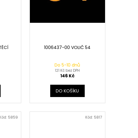
TĚCÍ
1006437-00 VOLIČ 54
Do 5-10 dnů
121 Kč bez DPH
146 Kč
DO KOŠÍKU
Kód:
5859
Kód:
5817