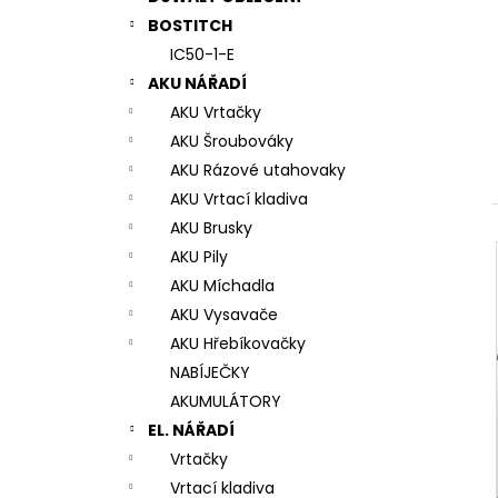
7# N196034 RYCHLOUPÍNACÍ SKLÍČIDLO
l
BOSTITCH
944 Kč
IC50-1-E
AKU NÁŘADÍ
AKU Vrtačky
AKU Šroubováky
AKU Rázové utahovaky
AKU Vrtací kladiva
AKU Brusky
AKU Pily
AKU Míchadla
AKU Vysavače
AKU Hřebíkovačky
NABÍJEČKY
AKUMULÁTORY
EL. NÁŘADÍ
Vrtačky
Vrtací kladiva