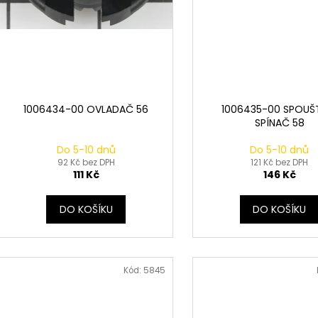
u
ů
k
t
ů
1006434-00 OVLADAČ 56
1006435-00 SPOUŠ
SPÍNAČ 58
Do 5-10 dnů
Do 5-10 dnů
92 Kč bez DPH
121 Kč bez DPH
111 Kč
146 Kč
DO KOŠÍKU
DO KOŠÍKU
Kód:
5845