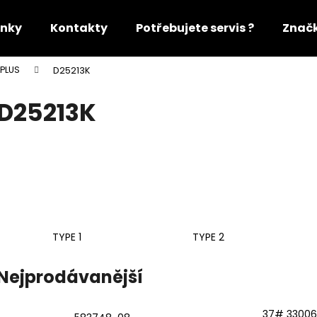
nky
Kontakty
Potřebujete servis ?
Znač
PLUS
D25213K
Co potřebujete najít?
D25213K
HLEDAT
Doporučujeme
TYPE 1
TYPE 2
Nejprodávanější
37# 33006