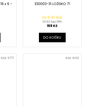
19 x 6 -
330003-31 LOŽISKO 71
Do 5-10 dnů
131 Kč bez DPH
159 Kč
DO KOŠÍKU
Kód:
5777
Kód:
6010