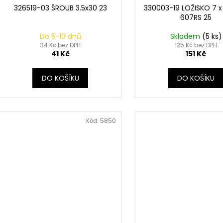
326519-03 ŠROUB 3.5x30 23
330003-19 LOŽISKO 7 x 
607RS 25
Do 5-10 dnů
Skladem
(5 ks)
34 Kč bez DPH
125 Kč bez DPH
41 Kč
151 Kč
DO KOŠÍKU
DO KOŠÍKU
Kód:
5850