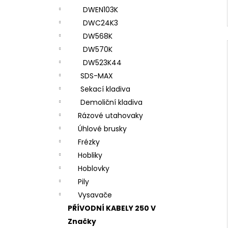
DWEN103K
DWC24K3
DW568K
DW570K
DW523K44
SDS-MAX
Sekací kladiva
Demoliční kladiva
Rázové utahovaky
Úhlové brusky
Frézky
Hobliky
Hoblovky
Pily
Vysavače
PŘÍVODNÍ KABELY 250 V
Značky