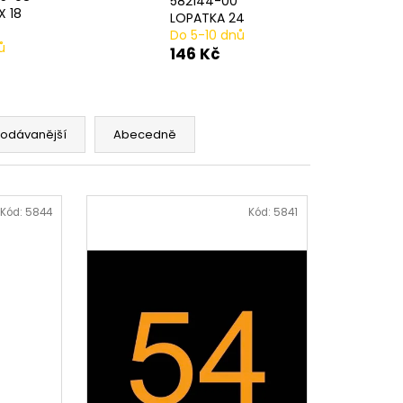
582144-00
AVÁ SVORKA SA
X 18
LOPATKA 24
Do 5-10 dnů
ů
146 Kč
rodávanější
Abecedně
Kód:
5844
Kód:
5841