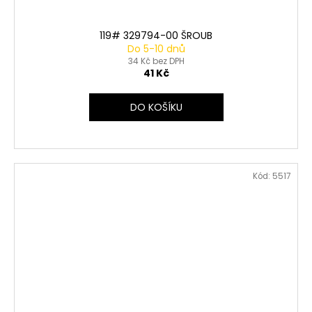
119# 329794-00 ŠROUB
Do 5-10 dnů
34 Kč bez DPH
41 Kč
DO KOŠÍKU
Kód:
5517