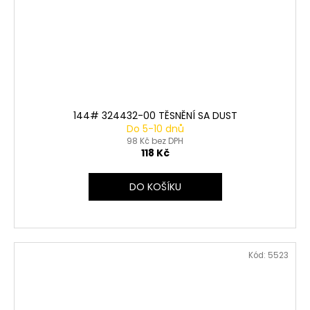
144# 324432-00 TĚSNĚNÍ SA DUST
Do 5-10 dnů
98 Kč bez DPH
118 Kč
DO KOŠÍKU
Kód:
5523