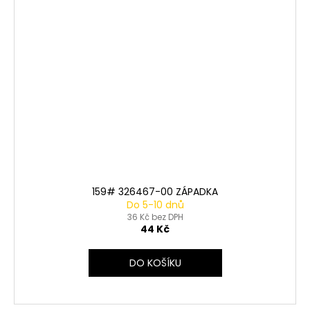
159# 326467-00 ZÁPADKA
Do 5-10 dnů
36 Kč bez DPH
44 Kč
DO KOŠÍKU