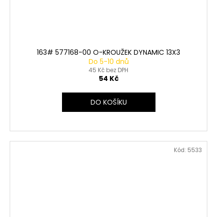
163# 577168-00 O-KROUŽEK DYNAMIC 13X3
Do 5-10 dnů
45 Kč bez DPH
54 Kč
DO KOŠÍKU
Kód:
5533