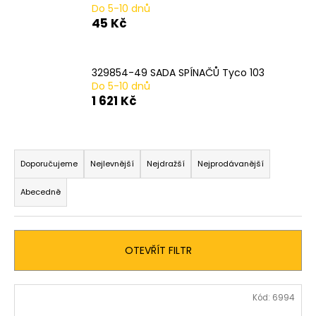
Do 5-10 dnů
a
45 Kč
j
í
t
329854-49 SADA SPÍNAČŮ Tyco 103
Do 5-10 dnů
?
1 621 Kč
Ř
a
HLEDAT
Doporučujeme
Nejlevnější
Nejdražší
Nejprodávanější
z
Abecedně
e
n
D
í
o
OTEVŘÍT FILTR
p
p
o
r
r
V
o
Kód:
6994
u
ý
d