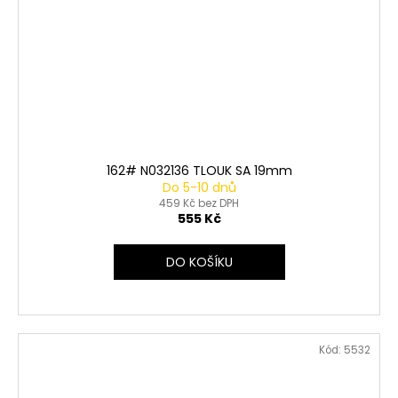
162# N032136 TLOUK SA 19mm
Do 5-10 dnů
459 Kč bez DPH
555 Kč
DO KOŠÍKU
Kód:
5532