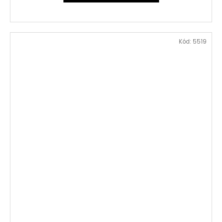
Kód:
5519