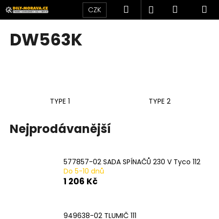
K
Přejít
Hledat
Nákupní
M
Přihlášení
CZK
na
o
obsah
Zpět
Zpět
košík
š
DW563K
í
C
k
o
p
o
TYPE 1
TYPE 2
t
ř
Nejprodávanější
e
b
u
577857-02 SADA SPÍNAČŮ 230 V Tyco 112
j
Do 5-10 dnů
e
1 206 Kč
t
e
949638-02 TLUMIČ 111
n