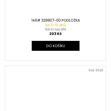
146# 329907-00 PODLOŽKA
Do 5-10 dnů
168 Kč bez DPH
203 Kč
DO KOŠÍKU
Kód:
5526