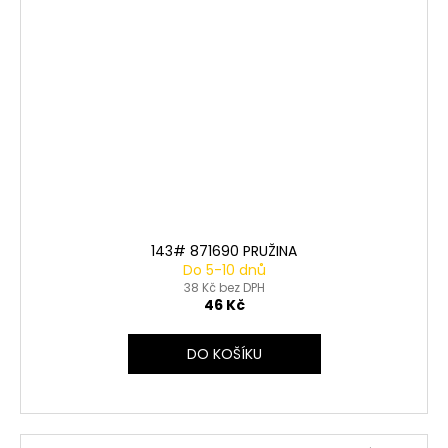
143# 871690 PRUŽINA
Do 5-10 dnů
38 Kč bez DPH
46 Kč
DO KOŠÍKU