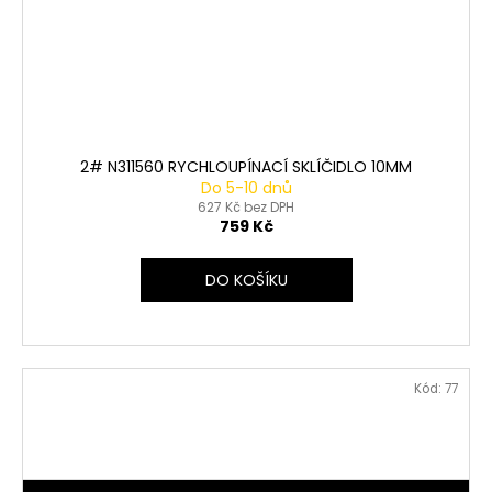
2# N311560 RYCHLOUPÍNACÍ SKLÍČIDLO 10MM
Do 5-10 dnů
627 Kč bez DPH
759 Kč
DO KOŠÍKU
Kód:
77