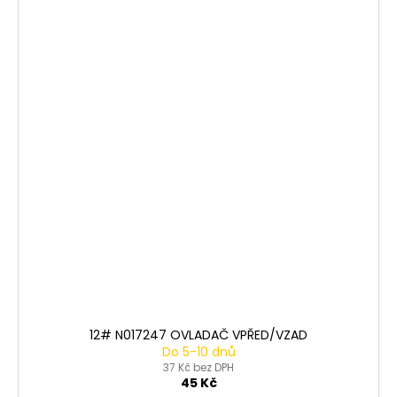
12# N017247 OVLADAČ VPŘED/VZAD
Do 5-10 dnů
37 Kč bez DPH
45 Kč