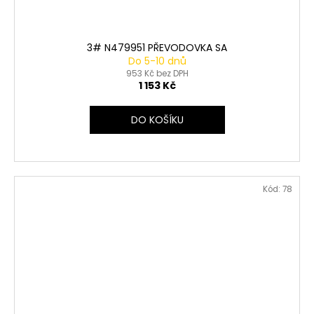
3# N479951 PŘEVODOVKA SA
Do 5-10 dnů
953 Kč bez DPH
1 153 Kč
DO KOŠÍKU
Kód:
78