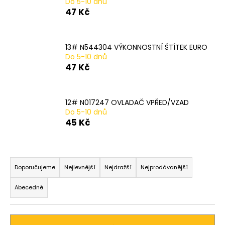
Do 5-10 dnů
a
47 Kč
j
í
13# N544304 VÝKONNOSTNÍ ŠTÍTEK EURO
t
Do 5-10 dnů
?
47 Kč
12# N017247 OVLADAČ VPŘED/VZAD
Do 5-10 dnů
HLEDAT
45 Kč
Ř
D
a
Doporučujeme
Nejlevnější
Nejdražší
Nejprodávanější
o
z
p
Abecedně
o
e
r
n
u
í