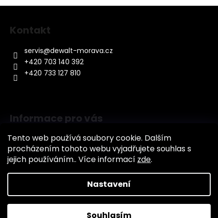
v
Z
l
á
á
Kontakt
d
p
a
a
servis
@
dewalt-morava.cz
c
t
+420 703 140 392
í
í
+420 733 127 810
p
r
v
k
Informace pro vás
y
v
Tento web používá soubory cookie. Dalším
Jak nakupovat
ý
procházením tohoto webu vyjadřujete souhlas s
Obchodní podmínky
p
jejich používáním.. Více informací
zde
.
i
Podmínky ochrany osobních údajů (GDPR)
s
u
Nastavení
Vytvořil Shoptet
Copyright 2026
DILY-MORAVA.CZ
. Všechna práva
Souhlasím
vyhrazena.
Upravit nastavení cookies