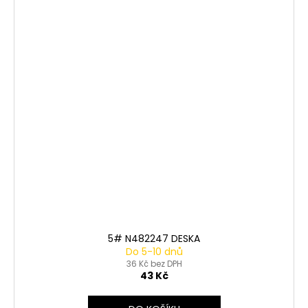
5# N482247 DESKA
Do 5-10 dnů
36 Kč bez DPH
43 Kč