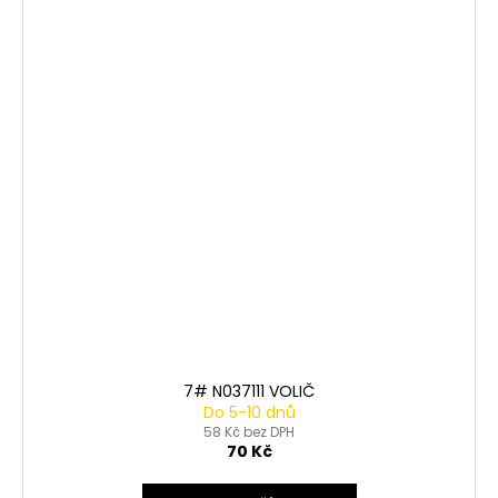
7# N037111 VOLIČ
Do 5-10 dnů
58 Kč bez DPH
70 Kč