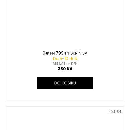
9# N479944 SKŘÍŇ SA
Do 5-10 dnů
314 Kč bez DPH
380 Kč
DO KOŠÍKU
Kód:
84