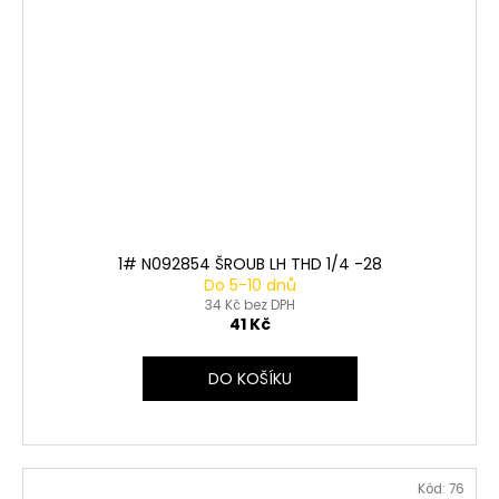
1# N092854 ŠROUB LH THD 1/4 -28
Do 5-10 dnů
34 Kč bez DPH
41 Kč
DO KOŠÍKU
Kód:
76