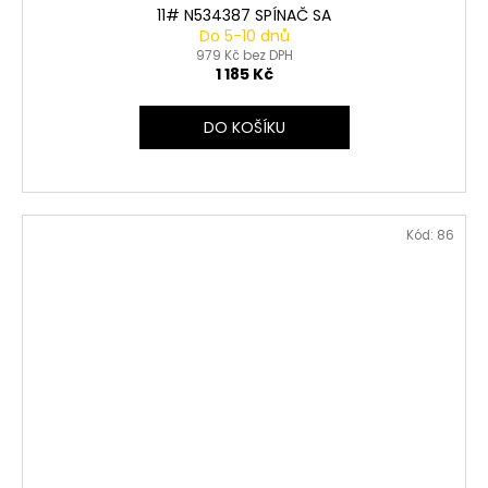
11# N534387 SPÍNAČ SA
Do 5-10 dnů
979 Kč bez DPH
1 185 Kč
DO KOŠÍKU
Kód:
86