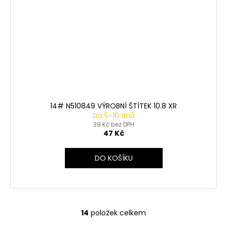
14# N510849 VÝROBNÍ ŠTÍTEK 10.8 XR
Do 5-10 dnů
39 Kč bez DPH
47 Kč
DO KOŠÍKU
14
položek celkem
O