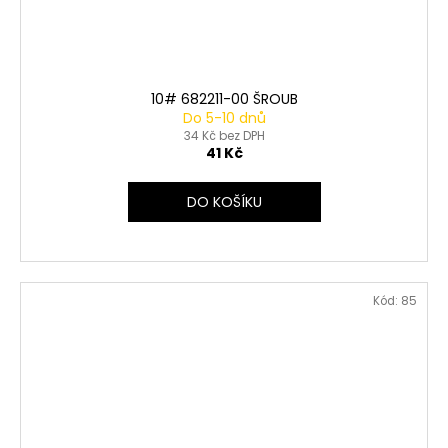
10# 682211-00 ŠROUB
Do 5-10 dnů
34 Kč bez DPH
41 Kč
DO KOŠÍKU
Kód:
85