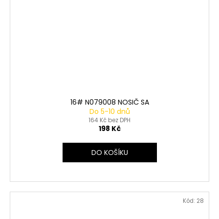
16# N079008 NOSIČ SA
Do 5-10 dnů
164 Kč bez DPH
198 Kč
DO KOŠÍKU
Kód:
28