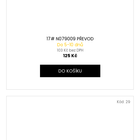
17# N079009 PŘEVOD
Do 5-10 dnů
103 Kč bez DPH
125 Kč
DO KOŠÍKU
Kód:
29