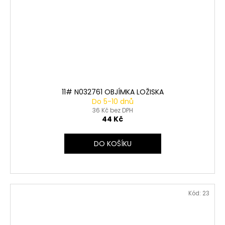
11# N032761 OBJÍMKA LOŽISKA
Do 5-10 dnů
36 Kč bez DPH
44 Kč
DO KOŠÍKU
Kód:
23