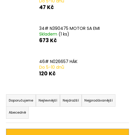
Do 5-10 dnů
a
47 Kč
j
í
34# N390475 MOTOR SA EMI
t
Skladem
(1 ks)
?
673 Kč
46# N026657 HÁK
Do 5-10 dnů
HLEDAT
120 Kč
Ř
D
a
Doporučujeme
Nejlevnější
Nejdražší
Nejprodávanější
o
z
p
Abecedně
o
e
r
n
u
í