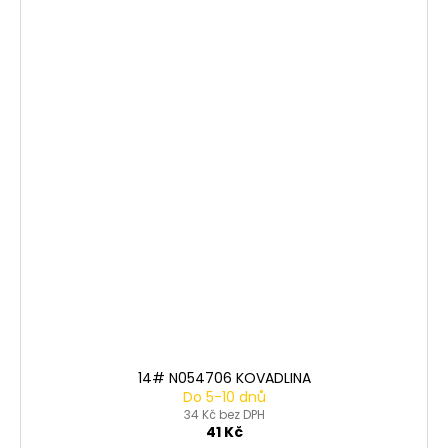
14# N054706 KOVADLINA
Do 5-10 dnů
34 Kč bez DPH
41 Kč