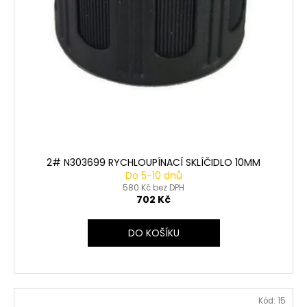
2# N303699 RYCHLOUPÍNACÍ SKLÍČIDLO 10MM
Do 5-10 dnů
580 Kč bez DPH
702 Kč
DO KOŠÍKU
Kód:
15