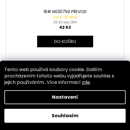
18# N030759 PŘEVOD
Do 5-10 dnů
35 Kč bez DPH
42 Kč
DO KOŠÍKU
Tento web používá soubory cookie. Dalším
Kód:
30
procházením tohoto webu vyjadřujete souhlas s
jejich používáním.. Více informací
zde
.
Nastavení
Souhlasím