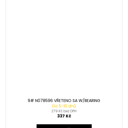
9# N078596 VŘETENO SA W/BEARING
Do 5-10 dnů
279 Kč bez DPH
337 Kč