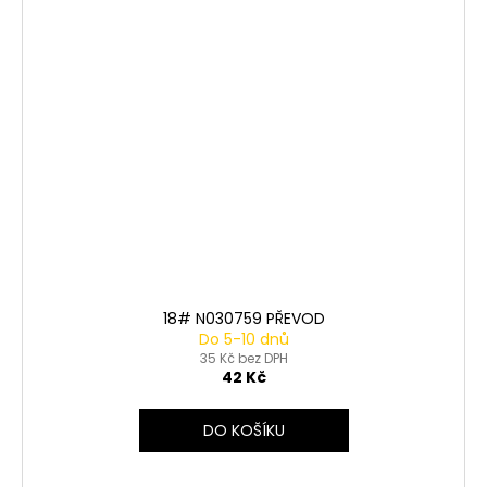
18# N030759 PŘEVOD
Do 5-10 dnů
35 Kč bez DPH
42 Kč
DO KOŠÍKU