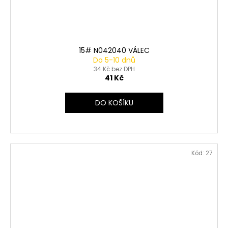
15# N042040 VÁLEC
Do 5-10 dnů
34 Kč bez DPH
41 Kč
DO KOŠÍKU
Kód:
27