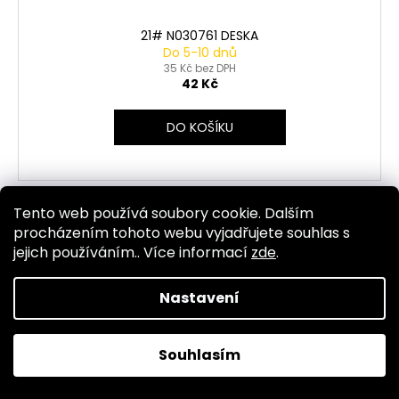
21# N030761 DESKA
Do 5-10 dnů
35 Kč bez DPH
42 Kč
DO KOŠÍKU
Tento web používá soubory cookie. Dalším
Kód:
33
procházením tohoto webu vyjadřujete souhlas s
jejich používáním.. Více informací
zde
.
Nastavení
Souhlasím