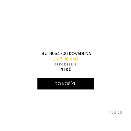
14# N054706 KOVADLINA
Do 5-10 dnů
34 Kč bez DPH
41 Kč
DO KOŠÍKU
Kód:
26