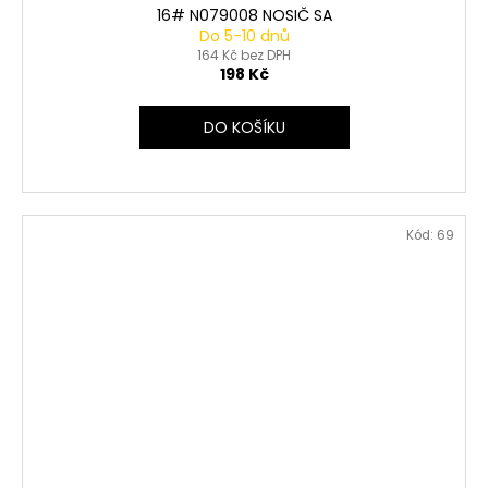
16# N079008 NOSIČ SA
Do 5-10 dnů
164 Kč bez DPH
198 Kč
DO KOŠÍKU
Kód:
69