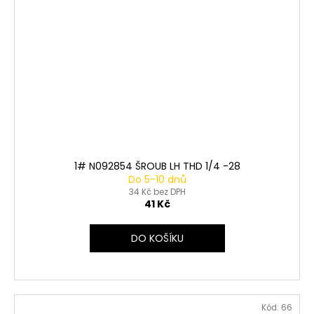
1# N092854 ŠROUB LH THD 1/4 -28
Do 5-10 dnů
34 Kč bez DPH
41 Kč
DO KOŠÍKU
Kód:
66