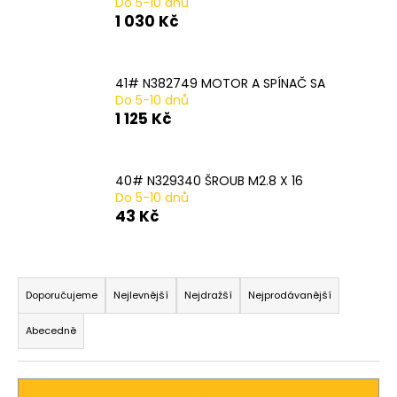
Do 5-10 dnů
a
1 030 Kč
j
í
41# N382749 MOTOR A SPÍNAČ SA
t
Do 5-10 dnů
?
1 125 Kč
40# N329340 ŠROUB M2.8 X 16
Do 5-10 dnů
HLEDAT
43 Kč
Ř
D
a
Doporučujeme
Nejlevnější
Nejdražší
Nejprodávanější
o
z
p
Abecedně
o
e
r
n
u
í