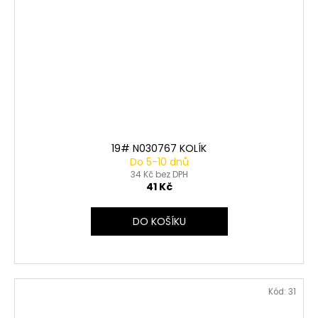
19# N030767 KOLÍK
Do 5-10 dnů
34 Kč bez DPH
41 Kč
DO KOŠÍKU
Kód:
31