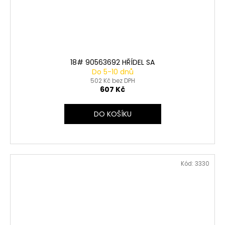
18# 90563692 HŘÍDEL SA
Do 5-10 dnů
502 Kč bez DPH
607 Kč
DO KOŠÍKU
Kód:
3330