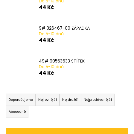
Do 5-10 dnů
a
44 Kč
j
í
9# 326467-00 ZÁPADKA
t
Do 5-10 dnů
?
44 Kč
49# 90563633 ŠTÍTEK
Do 5-10 dnů
HLEDAT
44 Kč
Ř
D
a
Doporučujeme
Nejlevnější
Nejdražší
Nejprodávanější
o
z
p
Abecedně
o
e
r
n
u
í