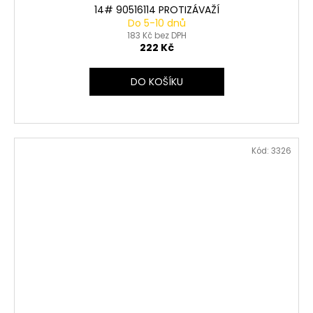
14# 90516114 PROTIZÁVAŽÍ
Do 5-10 dnů
183 Kč bez DPH
222 Kč
DO KOŠÍKU
Kód:
3326