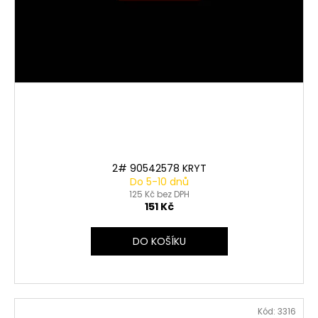
2# 90542578 KRYT
Do 5-10 dnů
125 Kč bez DPH
151 Kč
DO KOŠÍKU
Kód:
3316