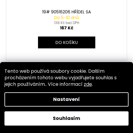
19# 90516206 HŘÍDEL SA
Do 5-10 dnů
138 Kč bez DPH
167 Kč
DO KOŠÍKU
Tento web používá soubory cookie. Dalším
Kód:
3331
procházením tohoto webu vyjadřujete souhlas s
jejich používáním.. Více informací
zde
.
Nastavení
Souhlasím