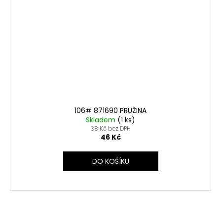
106# 871690 PRUŽINA
Skladem
(1 ks)
38 Kč bez DPH
46 Kč
DO KOŠÍKU