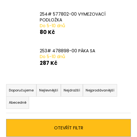
č
u
j
254# 577802-00 VYMEZOVACÍ
e
PODLOŽKA
Do 5-10 dnů
m
80 Kč
e
253# 478898-00 PÁKA SA
20#
Do 5-10 dnů
N233943
287 Kč
STLAČENÍ
PRUŽINY
2
PER
Ř
PACK
a
Doporučujeme
Nejlevnější
Nejdražší
Nejprodávanější
979
Kč
z
Abecedně
e
n
í
OTEVŘÍT FILTR
p