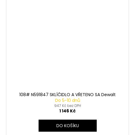
108# N591847 SKLÍČIDLO A VŘETENO SA Dewalt
Do 5-10 dnů
947 Kč bez DPH
1 146 Kč
DO KOŠÍKU