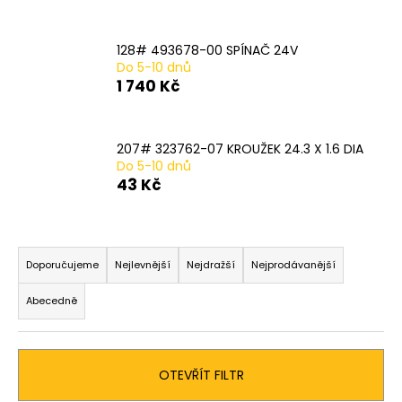
č
u
j
128# 493678-00 SPÍNAČ 24V
e
Do 5-10 dnů
m
1 740 Kč
e
207# 323762-07 KROUŽEK 24.3 X 1.6 DIA
20#
Do 5-10 dnů
N915018
43 Kč
LEVÁ
SVORKA
SA
482
Ř
Kč
a
Doporučujeme
Nejlevnější
Nejdražší
Nejprodávanější
z
Abecedně
e
n
í
OTEVŘÍT FILTR
p