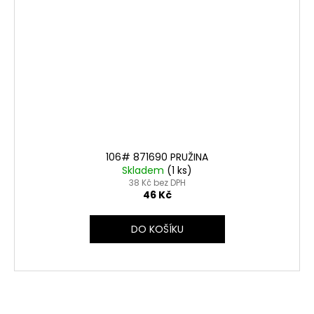
106# 871690 PRUŽINA
Skladem
(1 ks)
38 Kč bez DPH
46 Kč
DO KOŠÍKU