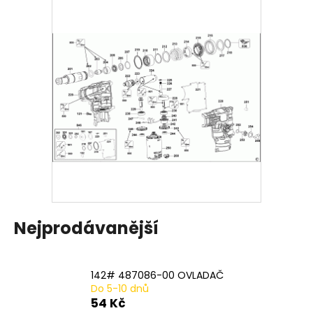
a
j
í
t
?
HLEDAT
D
Nejprodávanější
o
p
o
142# 487086-00 OVLADAČ
r
Do 5-10 dnů
u
54 Kč