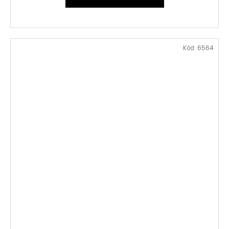
Kód:
6564