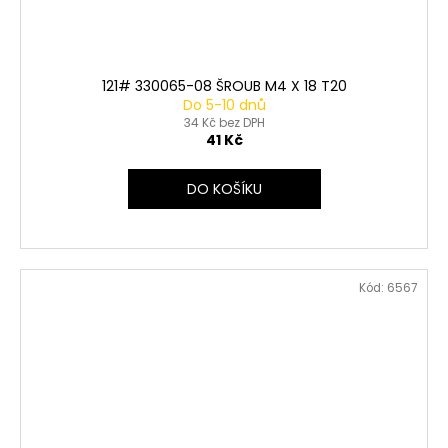
121# 330065-08 ŠROUB M4 X 18 T20
Do 5-10 dnů
34 Kč bez DPH
41 Kč
DO KOŠÍKU
Kód:
6567