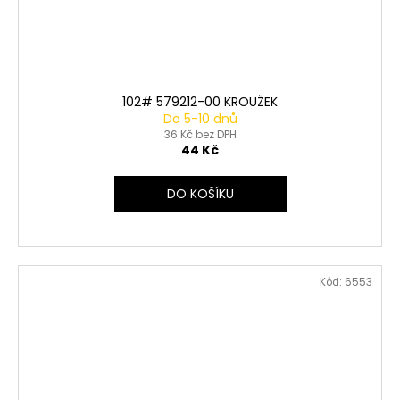
102# 579212-00 KROUŽEK
Do 5-10 dnů
36 Kč bez DPH
44 Kč
DO KOŠÍKU
Kód:
6553