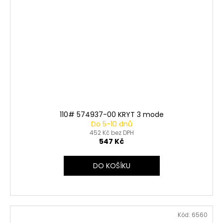
110# 574937-00 KRYT 3 mode
Do 5-10 dnů
452 Kč bez DPH
547 Kč
DO KOŠÍKU
Kód:
6560