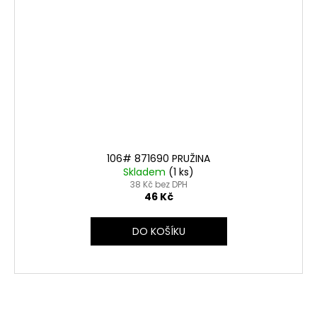
106# 871690 PRUŽINA
Skladem
(1 ks)
38 Kč bez DPH
46 Kč
DO KOŠÍKU