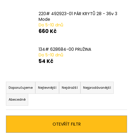
č
u
j
220# 492923-01 PÁR KRYTŮ 28 - 36v 3
e
Mode
Do 5-10 dnů
m
660 Kč
e
134# 628684-00 PRUŽINA
80# 285968-
Do 5-10 dnů
00
54 Kč
ŘEMEN
935
Kč
Ř
a
Doporučujeme
Nejlevnější
Nejdražší
Nejprodávanější
z
Abecedně
e
n
í
OTEVŘÍT FILTR
p