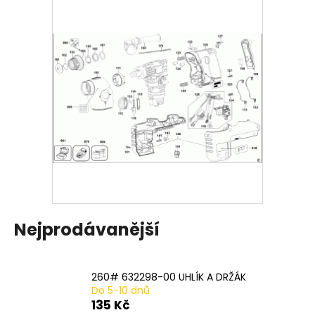
a
j
í
t
?
HLEDAT
D
Nejprodávanější
o
p
o
260# 632298-00 UHLÍK A DRŽÁK
r
Do 5-10 dnů
u
135 Kč