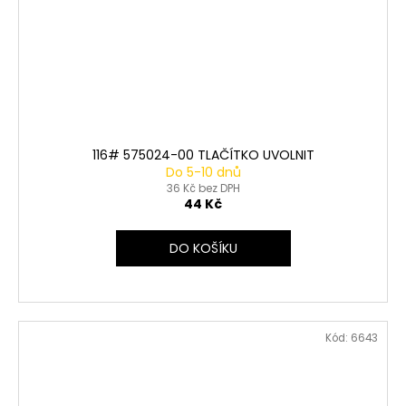
116# 575024-00 TLAČÍTKO UVOLNIT
Do 5-10 dnů
36 Kč bez DPH
44 Kč
DO KOŠÍKU
Kód:
6643