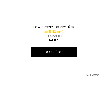
102# 579212-00 KROUŽEK
Do 5-10 dnů
36 Kč bez DPH
44 Kč
DO KOŠÍKU
Kód:
6553