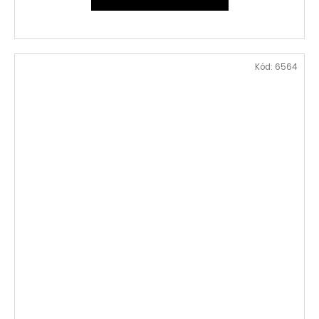
Kód:
6564