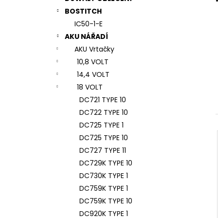
7# N196034 RYCHLOUPÍNACÍ SKLÍČIDLO
l
BOSTITCH
944 Kč
IC50-1-E
AKU NÁŘADÍ
AKU Vrtačky
10,8 VOLT
14,4 VOLT
18 VOLT
DC721 TYPE 10
DC722 TYPE 10
DC725 TYPE 1
DC725 TYPE 10
DC727 TYPE 11
DC729K TYPE 10
DC730K TYPE 1
DC759K TYPE 1
DC759K TYPE 10
DC920K TYPE 1