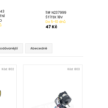
AVÁ SVORKA SA
743
11# N237999
TNÍ
ŠTÍTEK 18V
RO
Do 5-10 dnů
ů
47 Kč
rodávanější
Abecedně
Kód:
802
Kód:
803