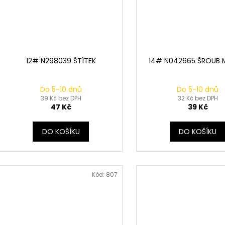
12# N298039 ŠTÍTEK
14# N042665 ŠROUB M
Do 5-10 dnů
Do 5-10 dnů
39 Kč bez DPH
32 Kč bez DPH
47 Kč
39 Kč
DO KOŠÍKU
DO KOŠÍKU
Kód:
807