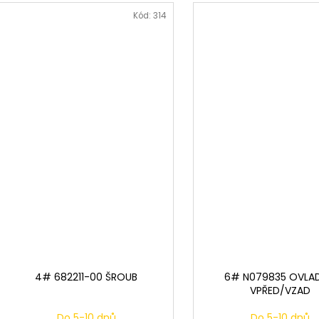
Kód:
314
4# 682211-00 ŠROUB
6# N079835 OVLA
VPŘED/VZAD
Do 5-10 dnů
Do 5-10 dnů