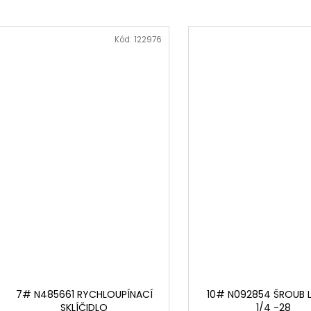
Kód:
122976
7# N485661 RYCHLOUPÍNACÍ
10# N092854 ŠROUB 
SKLÍČIDLO
1/4 -28