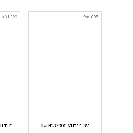
Kód:
320
Kód:
805
LH THD
11# N237999 ŠTÍTEK 18V