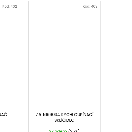
Kód:
402
Kód:
403
DAČ
7# N196034 RYCHLOUPÍNACÍ
SKLÍČIDLO
Skladem
(2 ks)