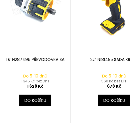
k
d
t
u
ů
k
t
ů
1# N287496 PŘEVODOVKA SA
2# N181495 SADA K
Do 5-10 dnů
Do 5-10 dnů
1 345 Kč bez DPH
560 Kč bez DPH
1 628 Kč
678 Kč
DO KOŠÍKU
DO KOŠÍKU