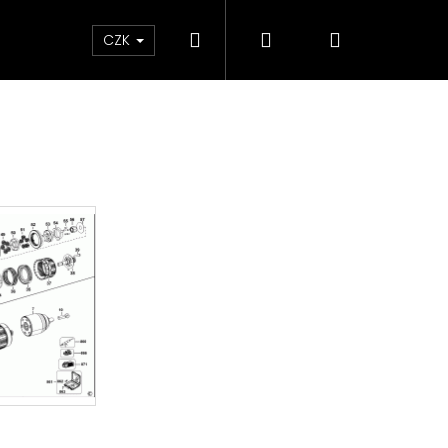
Hledat
Přihlášení
Nákupní
ky
CZK
košík
Následující