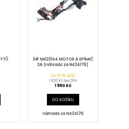
RYTŮ
3# NA123144 MOTOR A SPÍNAČ
SA (náhrada za N434176)
Do 5-10 dnů
1 620 Kč bez DPH
1 960 Kč
DO KOŠÍKU
náhrada za N434176