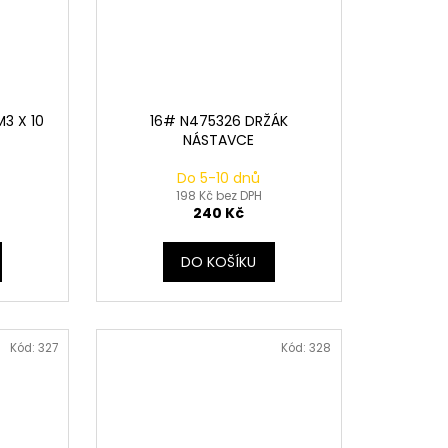
3 X 10
16# N475326 DRŽÁK
NÁSTAVCE
Do 5-10 dnů
198 Kč bez DPH
240 Kč
DO KOŠÍKU
Kód:
327
Kód:
328