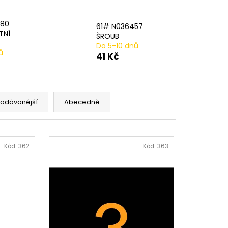
AVÁ SVORKA SA
780
61# N036457
TNÍ
ŠROUB
Do 5-10 dnů
ů
41 Kč
rodávanější
Abecedně
Kód:
362
Kód:
363