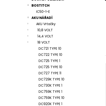
7# N196034 RYCHLOUPÍNACÍ SKLÍČIDLO
l
BOSTITCH
944 Kč
IC50-1-E
AKU NÁŘADÍ
AKU Vrtačky
10,8 VOLT
14,4 VOLT
18 VOLT
DC721 TYPE 10
DC722 TYPE 10
DC725 TYPE 1
DC725 TYPE 10
DC727 TYPE 11
DC729K TYPE 10
DC730K TYPE 1
DC759K TYPE 1
DC759K TYPE 10
DC920K TYPE 1