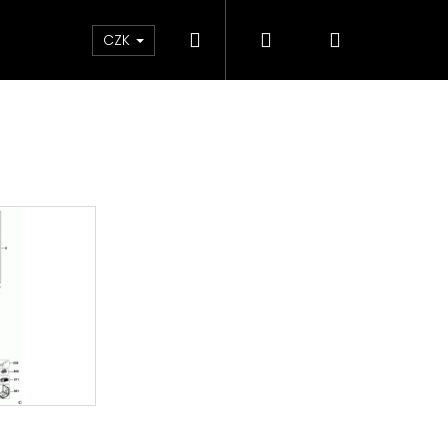
Hledat
Přihlášení
Nákupní
ky
CZK
košík
Následující