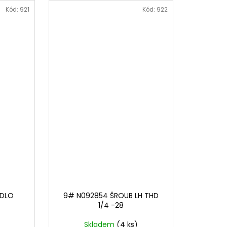
Kód:
921
Kód:
922
IDLO
9# N092854 ŠROUB LH THD
1/4 -28
Skladem
(4 ks)