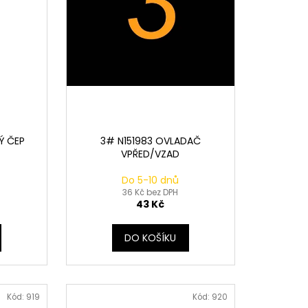
Ý ČEP
3# N151983 OVLADAČ
VPŘED/VZAD
Do 5-10 dnů
36 Kč bez DPH
43 Kč
DO KOŠÍKU
Kód:
919
Kód:
920