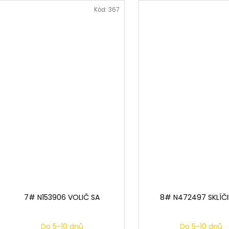
Kód:
367
7# N153906 VOLIČ SA
8# N472497 SKLÍČ
Do 5-10 dnů
Do 5-10 dnů