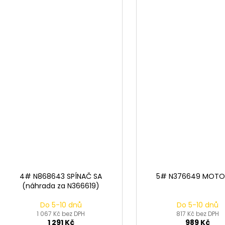
4# N868643 SPÍNAČ SA
5# N376649 MOTO
(náhrada za N366619)
Do 5-10 dnů
Do 5-10 dnů
1 067 Kč bez DPH
817 Kč bez DPH
1 291 Kč
989 Kč