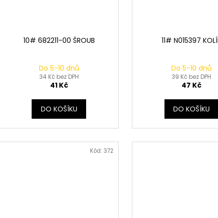
10# 682211-00 ŠROUB
11# N015397 KOL
Do 5-10 dnů
Do 5-10 dnů
34 Kč bez DPH
39 Kč bez DPH
41 Kč
47 Kč
DO KOŠÍKU
DO KOŠÍKU
Kód:
372