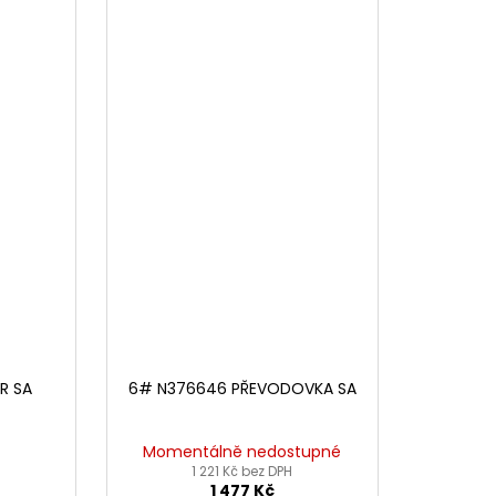
R SA
6# N376646 PŘEVODOVKA SA
Momentálně nedostupné
1 221 Kč bez DPH
1 477 Kč