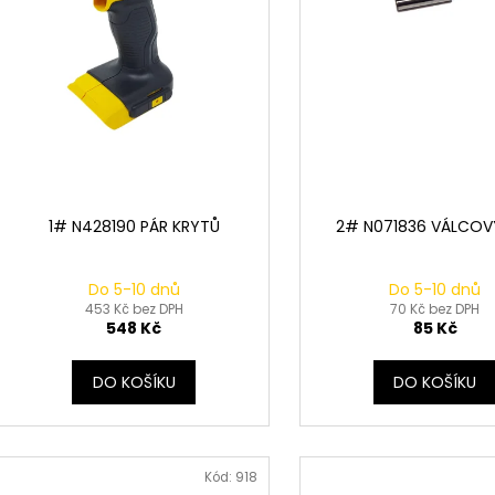
k
d
t
u
ů
k
t
ů
1# N428190 PÁR KRYTŮ
2# N071836 VÁLCOV
Do 5-10 dnů
Do 5-10 dnů
453 Kč bez DPH
70 Kč bez DPH
548 Kč
85 Kč
DO KOŠÍKU
DO KOŠÍKU
Kód:
918