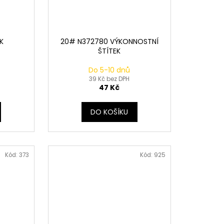
ÍK
20# N372780 VÝKONNOSTNÍ
ŠTÍTEK
Do 5-10 dnů
39 Kč bez DPH
47 Kč
DO KOŠÍKU
Kód:
373
Kód:
925