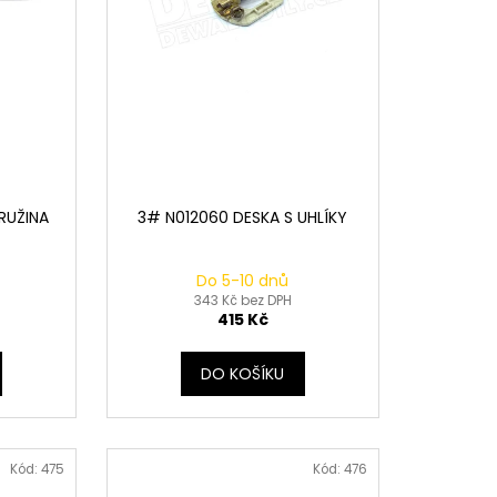
RUŽINA
3# N012060 DESKA S UHLÍKY
Do 5-10 dnů
343 Kč bez DPH
415 Kč
DO KOŠÍKU
Kód:
475
Kód:
476