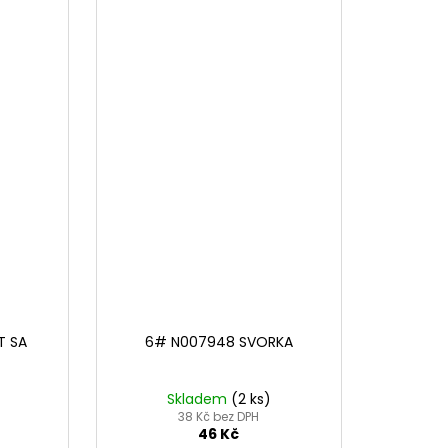
T SA
6# N007948 SVORKA
Skladem
(2 ks)
38 Kč bez DPH
46 Kč