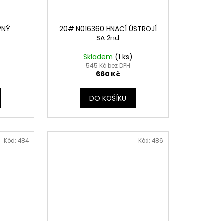
VNÝ
20# N016360 HNACÍ ÚSTROJÍ
SA 2nd
Skladem
(1 ks)
545 Kč bez DPH
660 Kč
DO KOŠÍKU
Kód:
484
Kód:
486