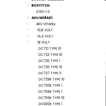
7# N196034 RYCHLOUPÍNACÍ SKLÍČIDLO
l
BOSTITCH
944 Kč
IC50-1-E
AKU NÁŘADÍ
AKU Vrtačky
10,8 VOLT
14,4 VOLT
18 VOLT
DC721 TYPE 10
DC722 TYPE 10
DC725 TYPE 1
DC725 TYPE 10
DC727 TYPE 11
DC729K TYPE 10
DC730K TYPE 1
DC759K TYPE 1
DC759K TYPE 10
DC920K TYPE 1