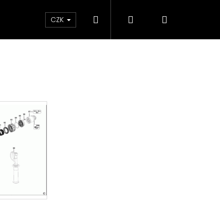
Hledat
Přihlášení
Nákupní
ky
CZK
košík
Následující