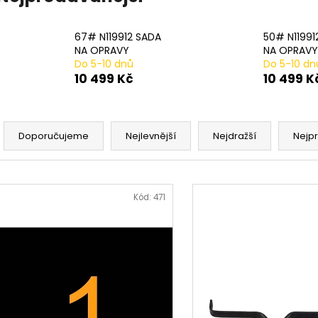
20# N233943 STLAČENÍ PRUŽINY 2 PER
17# N915019 PR
PACK
482 Kč
979 Kč
67# N119912 SADA
50# N11991
NA OPRAVY
NA OPRAVY
Do 5-10 dnů
Do 5-10 dn
10 499 Kč
10 499 K
Ř
a
Doporučujeme
Nejlevnější
Nejdražší
Nejp
z
e
V
n
ý
Kód:
471
í
p
p
i
r
s
o
p
d
r
u
o