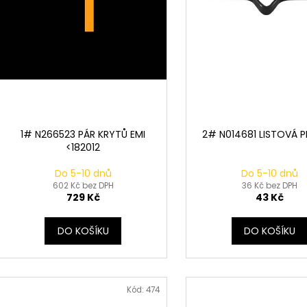
k
d
t
u
ů
k
t
ů
1# N266523 PÁR KRYTŮ EMI
2# N014681 LISTOVÁ P
<182012
Do 5-10 dnů
Do 5-10 dnů
602 Kč bez DPH
36 Kč bez DPH
729 Kč
43 Kč
DO KOŠÍKU
DO KOŠÍKU
Kód:
474