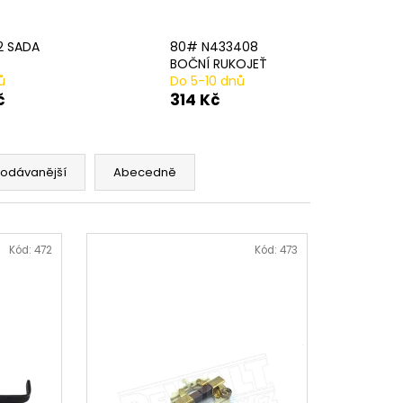
AVÁ SVORKA SA
2 SADA
80# N433408
BOČNÍ RUKOJEŤ
ů
Do 5-10 dnů
č
314 Kč
rodávanější
Abecedně
Kód:
472
Kód:
473