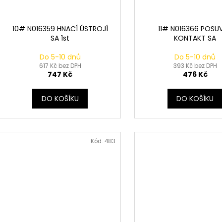
10# N016359 HNACÍ ÚSTROJÍ
11# N016366 POSU
SA 1st
KONTAKT SA
Do 5-10 dnů
Do 5-10 dnů
617 Kč bez DPH
393 Kč bez DPH
747 Kč
476 Kč
DO KOŠÍKU
DO KOŠÍKU
Kód:
483