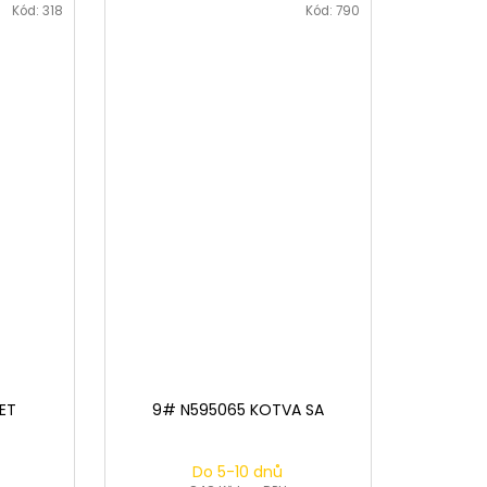
Kód:
318
Kód:
790
ET
9# N595065 KOTVA SA
Do 5-10 dnů