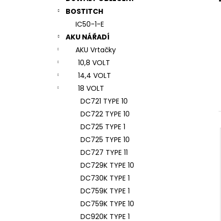
7# N196034 RYCHLOUPÍNACÍ SKLÍČIDLO
l
BOSTITCH
944 Kč
IC50-1-E
AKU NÁŘADÍ
AKU Vrtačky
10,8 VOLT
14,4 VOLT
18 VOLT
DC721 TYPE 10
DC722 TYPE 10
DC725 TYPE 1
DC725 TYPE 10
DC727 TYPE 11
DC729K TYPE 10
DC730K TYPE 1
DC759K TYPE 1
DC759K TYPE 10
DC920K TYPE 1