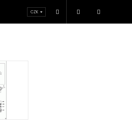
Hledat
Přihlášení
Nákupní
ky
CZK
košík
Následující