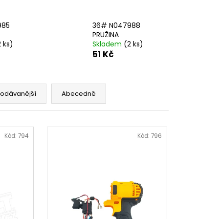
AVÁ SVORKA SA
985
36# N047988
PRUŽINA
2 ks)
Skladem
(2 ks)
51 Kč
rodávanější
Abecedně
Kód:
794
Kód:
796