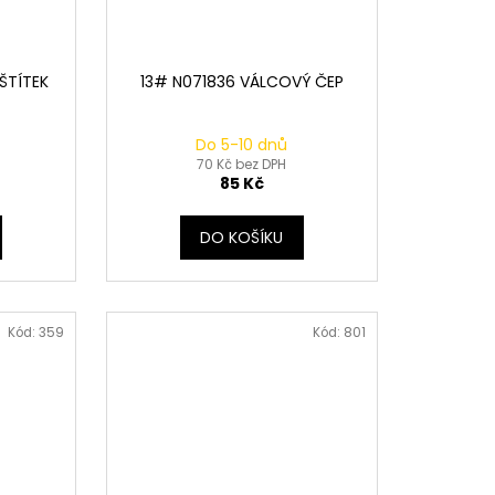
ŠTÍTEK
13# N071836 VÁLCOVÝ ČEP
Do 5-10 dnů
70 Kč bez DPH
85 Kč
DO KOŠÍKU
Kód:
359
Kód:
801