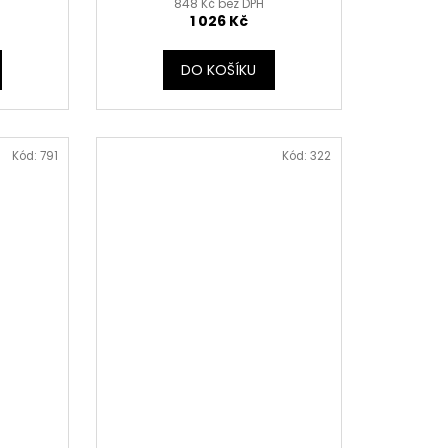
848 Kč bez DPH
1 026 Kč
DO KOŠÍKU
Kód:
791
Kód:
322