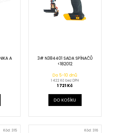
NIKA A
3# N384401 SADA SPÍNAČŮ
<182012
Do 5-10 dnů
1 422 Kč bez DPH
1 721 Kč
DO KOŠÍKU
Kód:
315
Kód:
316