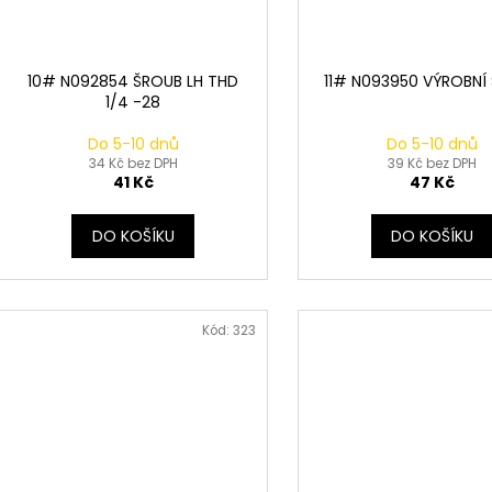
10# N092854 ŠROUB LH THD
11# N093950 VÝROBNÍ 
1/4 -28
Do 5-10 dnů
Do 5-10 dnů
34 Kč bez DPH
39 Kč bez DPH
41 Kč
47 Kč
DO KOŠÍKU
DO KOŠÍKU
Kód:
323