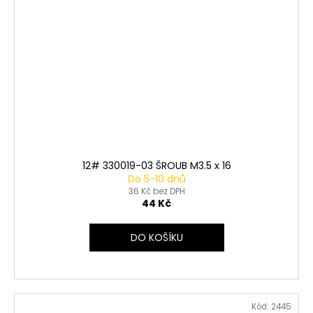
12# 330019-03 ŠROUB M3.5 x 16
Do 5-10 dnů
36 Kč bez DPH
44 Kč
DO KOŠÍKU
Kód:
2445