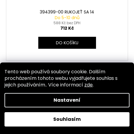
394399-00 RUKOJEŤ SA 14
Do 5-10 dnů
588 Kč bez DPH
712 Kč
DO KOŠÍKU
Tento web používá soubory cookie. Dalším
Kód:
2447
procházením tohoto webu vyjadřujete souhlas s
jejich používáním.. Více informací
zde
.
Nastavení
Souhlasím