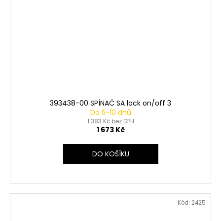
393438-00 SPÍNAČ SA lock on/off 3
Do 5-10 dnů
1 383 Kč bez DPH
1 673 Kč
DO KOŠÍKU
Kód:
2425