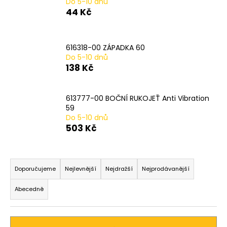
Do 5-10 dnů
a
44 Kč
j
í
616318-00 ZÁPADKA 60
t
Do 5-10 dnů
?
138 Kč
613777-00 BOČNÍ RUKOJEŤ Anti Vibration
59
HLEDAT
Do 5-10 dnů
503 Kč
Ř
D
a
Doporučujeme
Nejlevnější
Nejdražší
Nejprodávanější
o
z
p
Abecedně
o
e
r
n
u
í