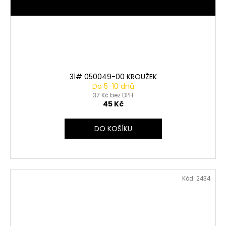
31# 050049-00 KROUŽEK
Do 5-10 dnů
37 Kč bez DPH
45 Kč
DO KOŠÍKU
Kód:
2434