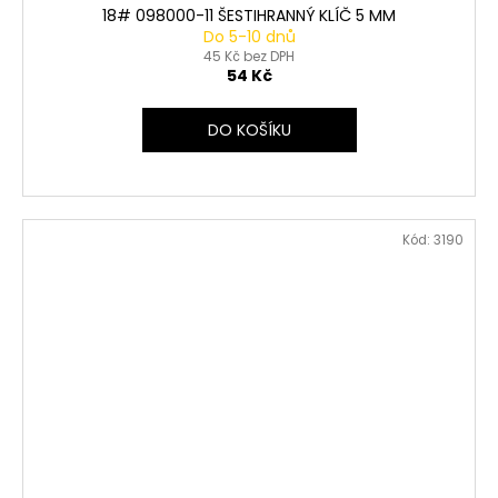
18# 098000-11 ŠESTIHRANNÝ KLÍČ 5 MM
Do 5-10 dnů
45 Kč bez DPH
54 Kč
DO KOŠÍKU
Kód:
3190