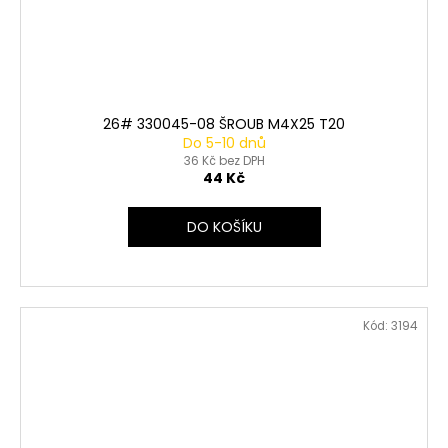
26# 330045-08 ŠROUB M4X25 T20
Do 5-10 dnů
36 Kč bez DPH
44 Kč
DO KOŠÍKU
Kód:
3194