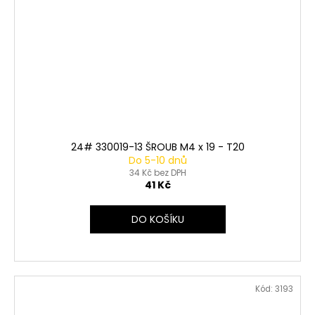
24# 330019-13 ŠROUB M4 x 19 - T20
Do 5-10 dnů
34 Kč bez DPH
41 Kč
DO KOŠÍKU
Kód:
3193