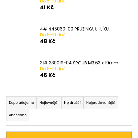
Do 5-10 dnů
a
41 Kč
j
í
4# 445860-00 PRUŽINKA UHLÍKU
t
Do 5-10 dnů
?
48 Kč
31# 330019-04 ŠROUB M3.63 x 19mm
Do 5-10 dnů
HLEDAT
46 Kč
Ř
D
a
Doporučujeme
Nejlevnější
Nejdražší
Nejprodávanější
o
z
p
Abecedně
o
e
r
n
u
í