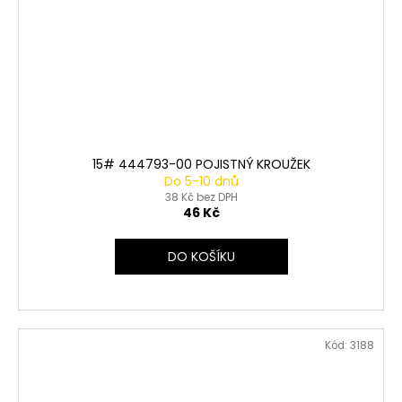
15# 444793-00 POJISTNÝ KROUŽEK
Do 5-10 dnů
38 Kč bez DPH
46 Kč
DO KOŠÍKU
Kód:
3188