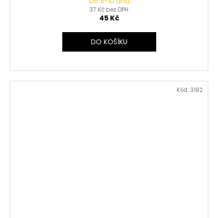
Do 5-10 dnů
37 Kč bez DPH
45 Kč
DO KOŠÍKU
Kód:
3182