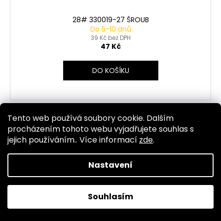
28# 330019-27 ŠROUB
Do 5-10 dnů
39 Kč bez DPH
47 Kč
DO KOŠÍKU
Tento web používá soubory cookie. Dalším
Kód:
3195
procházením tohoto webu vyjadřujete souhlas s
jejich používáním.. Více informací
zde
.
Nastavení
Souhlasím