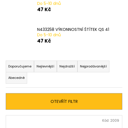
Do 5-10 dnů
a
47 Kč
j
í
t
N433258 VÝKONNOSTNÍ ŠTÍTEK QS 41
Do 5-10 dnů
?
47 Kč
Ř
a
HLEDAT
Doporučujeme
Nejlevnější
Nejdražší
Nejprodávanější
z
Abecedně
e
n
D
í
o
OTEVŘÍT FILTR
p
p
o
r
r
V
o
Kód:
2009
u
ý
d