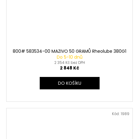
800# 583534-00 MAZIVO 50 GRAMŮ Rheolube 380G1
Do 5-10 dnů
2 354 Kč bez DPH
2 848 Kč
DO KOŠÍKU
Kód:
1989