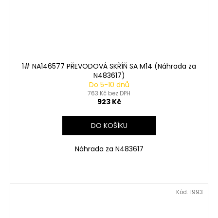
1# NA146577 PŘEVODOVÁ SKŘÍŇ SA M14 (Náhrada za
N483617)
Do 5-10 dnů
763 Kč bez DPH
923 Kč
DO KOŠÍKU
Náhrada za N483617
Kód:
1993