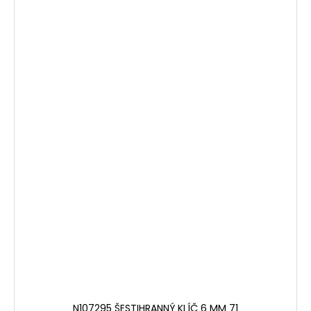
N107295 ŠESTIHRANNÝ KLÍČ 6 MM 71