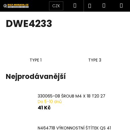
K
Přejít
Hledat
Nákupní
M
Přihlášení
CZK
na
o
obsah
Zpět
Zpět
košík
š
DWE4233
í
C
k
o
p
o
TYPE 1
TYPE 3
t
ř
Nejprodávanější
e
b
u
330065-08 ŠROUB M4 X 18 T20 27
j
Do 5-10 dnů
e
41 Kč
t
e
N464718 VÝKONNOSTNÍ ŠTÍTEK QS 41
n