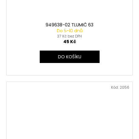
949638-02 TLUMIČ 63
Do 5-10 dnů
37 Kč bez DPH
45 Kč
DO KOŠÍKU
Kód:
2056