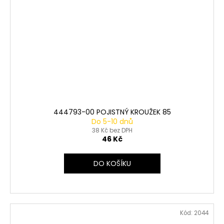
444793-00 POJISTNÝ KROUŽEK 85
Do 5-10 dnů
38 Kč bez DPH
46 Kč
DO KOŠÍKU
Kód:
2044