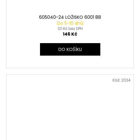
605040-24 LOŽISKO 6001 88
Do 5-10 dnů
121 Kč bez DPH
146 Kč
DO KOŠÍKU
Kód:
2034