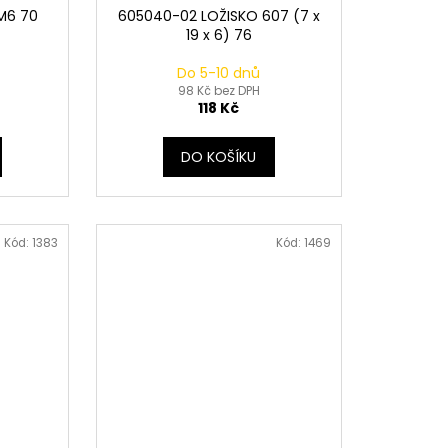
M6 70
605040-02 LOŽISKO 607 (7 x
19 x 6) 76
Do 5-10 dnů
98 Kč bez DPH
118 Kč
DO KOŠÍKU
Kód:
1383
Kód:
1469