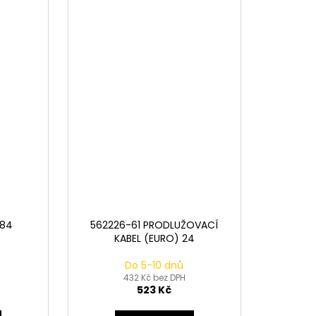
 84
562226-61 PRODLUŽOVACÍ
KABEL (EURO) 24
Do 5-10 dnů
432 Kč bez DPH
523 Kč