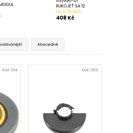
635996-01
AVÁ SVORKA SA
 MODUL
RUKOJEŤ SA 12
Do 5-10 dnů
ů
408 Kč
rodávanější
Abecedně
Kód:
1314
Kód:
1355