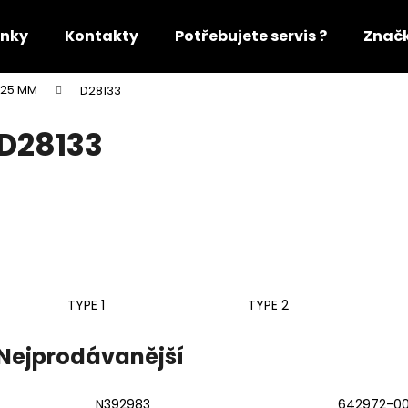
nky
Kontakty
Potřebujete servis ?
Znač
125 MM
D28133
Co potřebujete najít?
D28133
HLEDAT
Doporučujeme
TYPE 1
TYPE 2
Nejprodávanější
N392983
642972-0