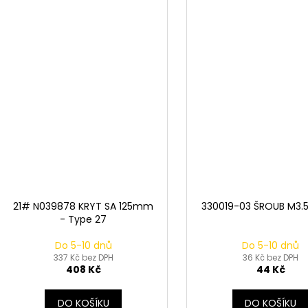
21# N039878 KRYT SA 125mm
330019-03 ŠROUB M3.5 
- Type 27
Do 5-10 dnů
Do 5-10 dnů
337 Kč bez DPH
36 Kč bez DPH
408 Kč
44 Kč
DO KOŠÍKU
DO KOŠÍKU