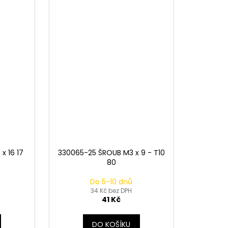
x 16 17
330065-25 ŠROUB M3 x 9 - T10
80
Do 5-10 dnů
34 Kč bez DPH
41 Kč
DO KOŠÍKU