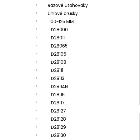
Rázové utahovaky
Úhlové brusky
100-125 MM
D28000
D28011
D28065
D28106
D28108
D28111
D28113
D28114N
D28116
D28117
D28127
D28128
D28129
D28130