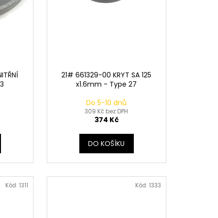
ITŘNÍ
21# 661329-00 KRYT SA 125
93
x1.6mm - Type 27
Do 5-10 dnů
309 Kč bez DPH
374 Kč
DO KOŠÍKU
Kód:
1311
Kód:
1333