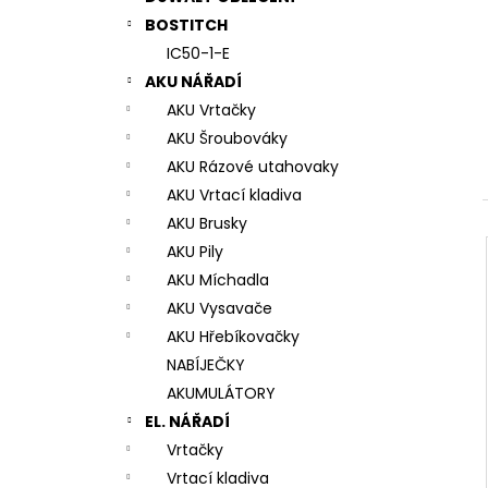
7# N196034 RYCHLOUPÍNACÍ SKLÍČIDLO
l
BOSTITCH
944 Kč
IC50-1-E
AKU NÁŘADÍ
AKU Vrtačky
AKU Šroubováky
AKU Rázové utahovaky
AKU Vrtací kladiva
AKU Brusky
AKU Pily
AKU Míchadla
AKU Vysavače
AKU Hřebíkovačky
NABÍJEČKY
AKUMULÁTORY
EL. NÁŘADÍ
Vrtačky
Vrtací kladiva