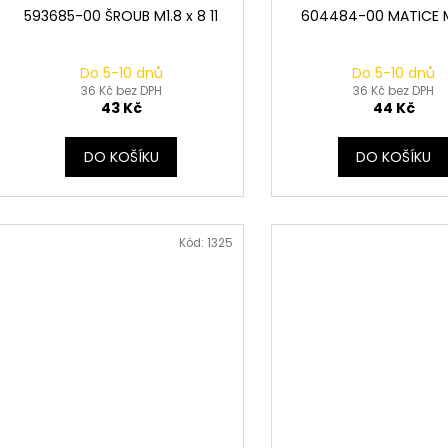
593685-00 ŠROUB M1.8 x 8 11
604484-00 MATICE 
Do 5-10 dnů
Do 5-10 dnů
36 Kč bez DPH
36 Kč bez DPH
43 Kč
44 Kč
DO KOŠÍKU
DO KOŠÍKU
Kód:
1325