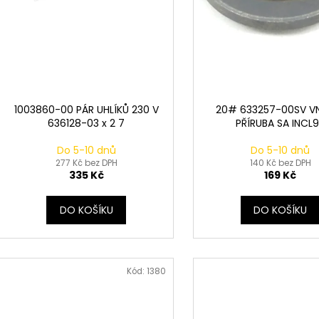
u
ů
k
t
ů
1003860-00 PÁR UHLÍKŮ 230 V
20# 633257-00SV VN
636128-03 x 2 7
PŘÍRUBA SA INCL
Do 5-10 dnů
Do 5-10 dnů
277 Kč bez DPH
140 Kč bez DPH
335 Kč
169 Kč
DO KOŠÍKU
DO KOŠÍKU
Kód:
1380