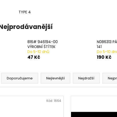
20# N233943 STLAČENÍ PRUŽINY 2 PER
17# N915019 PR
PACK
482 Kč
TYPE 4
979 Kč
Nejprodávanější
816# 946194-00
N086313 PÁ
VÝROBNÍ ŠTÍTEK
141
Do 5-10 dnů
Do 5-10 dn
47 Kč
190 Kč
Ř
a
Doporučujeme
Nejlevnější
Nejdražší
Nejp
z
e
V
n
ý
Kód:
1664
í
p
p
i