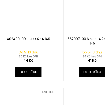
402489-00 PODLOŽKA 149
562097-00 ŠROUB 4.2
145
Do 5-10 dnů
Do 5-10 dnů
36 Kč bez DPH
34 Kč bez DPH
44 Kč
41 Kč
DO KOŠÍKU
DO KOŠÍKU
Kód:
1399