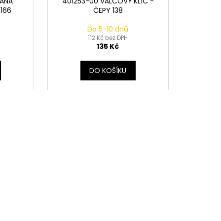
VANÁ
401253-00 VÁLCOVÝ KLÍČ -
166
ČEPY 138
Do 5-10 dnů
112 Kč bez DPH
135 Kč
DO KOŠÍKU