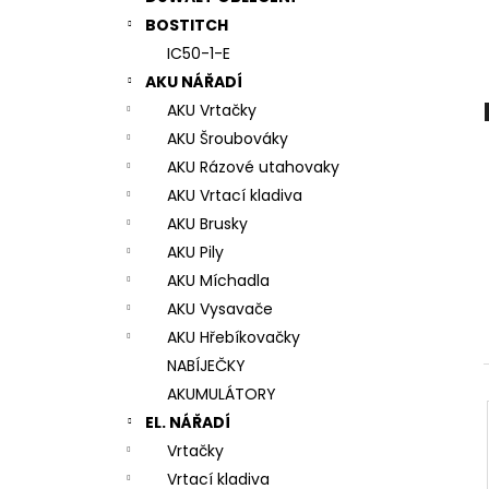
7# N196034 RYCHLOUPÍNACÍ SKLÍČIDLO
l
BOSTITCH
944 Kč
IC50-1-E
AKU NÁŘADÍ
AKU Vrtačky
AKU Šroubováky
AKU Rázové utahovaky
AKU Vrtací kladiva
AKU Brusky
AKU Pily
AKU Míchadla
AKU Vysavače
AKU Hřebíkovačky
NABÍJEČKY
AKUMULÁTORY
EL. NÁŘADÍ
Vrtačky
Vrtací kladiva