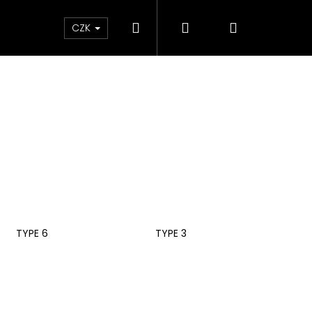
Hledat
Přihlášení
Nákupní
ky
CZK
košík
TYPE 6
TYPE 3
Následující