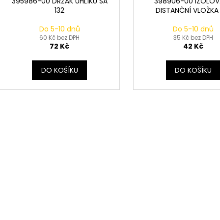
395986-00 DRŽÁK UHLÍKU SA
398906-00 IZOLO
132
DISTANČNÍ VLOŽKA 
Do 5-10 dnů
Do 5-10 dnů
60 Kč bez DPH
35 Kč bez DPH
72 Kč
42 Kč
DO KOŠÍKU
DO KOŠÍKU