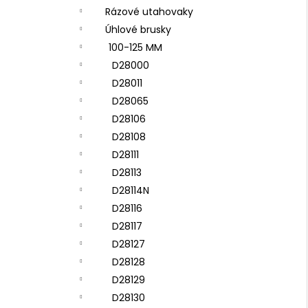
Rázové utahovaky
Úhlové brusky
100-125 MM
D28000
D28011
D28065
D28106
D28108
D28111
D28113
D28114N
D28116
D28117
D28127
D28128
D28129
D28130