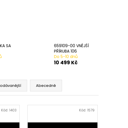
AVÁ SVORKA SA
KA SA
659109-00 VNĚJŠÍ
PŘÍRUBA 106
ů
Do 5-10 dnů
10 499 Kč
rodávanější
Abecedně
Kód:
1403
Kód:
1579