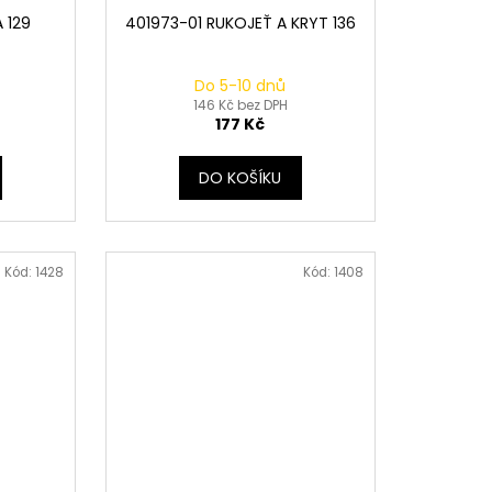
 129
401973-01 RUKOJEŤ A KRYT 136
Do 5-10 dnů
146 Kč bez DPH
177 Kč
DO KOŠÍKU
Kód:
1428
Kód:
1408