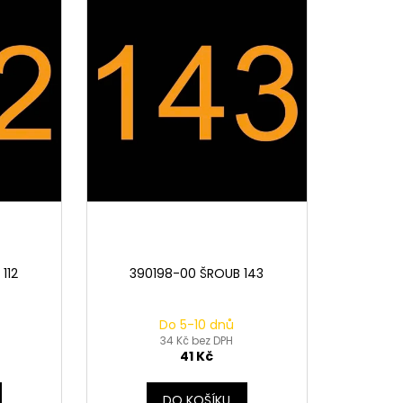
112
390198-00 ŠROUB 143
Do 5-10 dnů
34 Kč bez DPH
41 Kč
DO KOŠÍKU