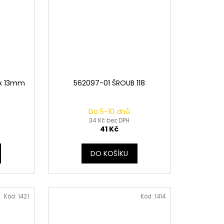
 x 13mm
562097-01 ŠROUB 118
Do 5-10 dnů
34 Kč bez DPH
41 Kč
DO KOŠÍKU
Kód:
1421
Kód:
1414