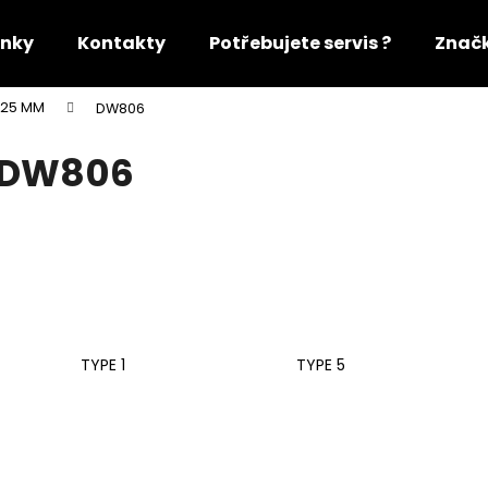
nky
Kontakty
Potřebujete servis ?
Znač
125 MM
DW806
Co potřebujete najít?
DW806
HLEDAT
Doporučujeme
TYPE 1
TYPE 5