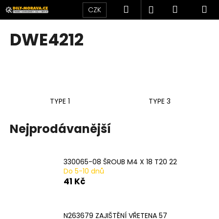
K
Přejít
Hledat
Nákupní
M
Přihlášení
CZK
na
o
obsah
Zpět
Zpět
košík
š
DWE4212
í
C
k
o
p
o
TYPE 1
TYPE 3
t
ř
Nejprodávanější
e
b
u
330065-08 ŠROUB M4 X 18 T20 22
j
Do 5-10 dnů
e
41 Kč
t
e
N263679 ZAJIŠTĚNÍ VŘETENA 57
n