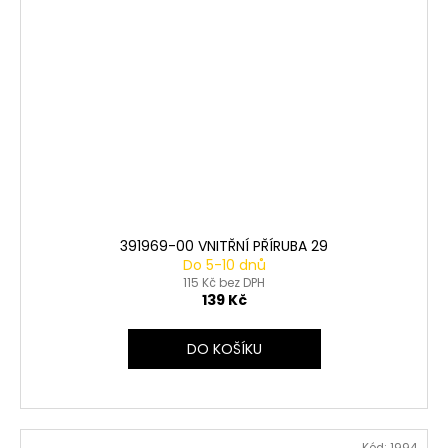
391969-00 VNITŘNÍ PŘÍRUBA 29
Do 5-10 dnů
115 Kč bez DPH
139 Kč
DO KOŠÍKU
Kód:
1994