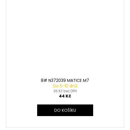
8# N372039 MATICE M7
Do 5-10 dnů
36 Kč bez DPH
44 Kč
DO KOŠÍKU