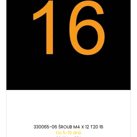
330065-06 ŠROUB M4 X 12 T20 16
Do 5-10 dnů