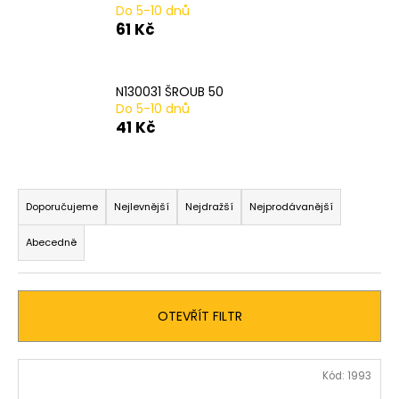
Do 5-10 dnů
a
61 Kč
j
í
t
N130031 ŠROUB 50
Do 5-10 dnů
?
41 Kč
Ř
a
HLEDAT
Doporučujeme
Nejlevnější
Nejdražší
Nejprodávanější
z
Abecedně
e
n
D
í
o
OTEVŘÍT FILTR
p
p
o
r
r
V
o
Kód:
1993
u
ý
d