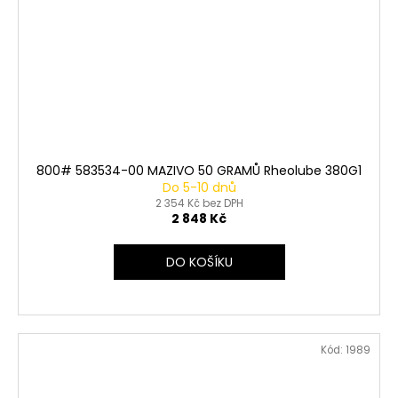
800# 583534-00 MAZIVO 50 GRAMŮ Rheolube 380G1
Do 5-10 dnů
2 354 Kč bez DPH
2 848 Kč
DO KOŠÍKU
Kód:
1989