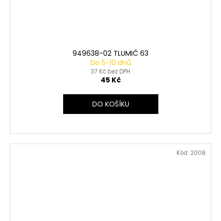
949638-02 TLUMIČ 63
Do 5-10 dnů
37 Kč bez DPH
45 Kč
DO KOŠÍKU
Kód:
2008