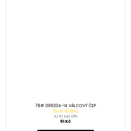
78# 099204-14 VÁLCOVÝ ČEP
Do 5-10 dnů
42 Kč bez DPH
51 Kč