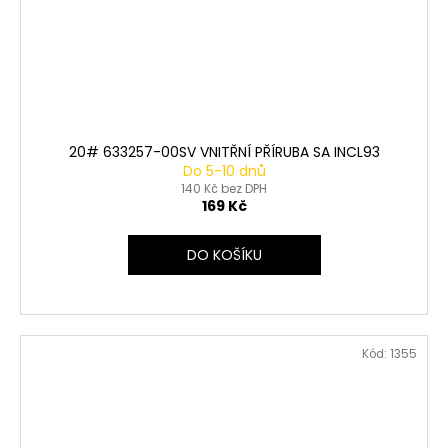
20# 633257-00SV VNITŘNÍ PŘÍRUBA SA INCL93
Do 5-10 dnů
140 Kč bez DPH
169 Kč
DO KOŠÍKU
Kód:
1355