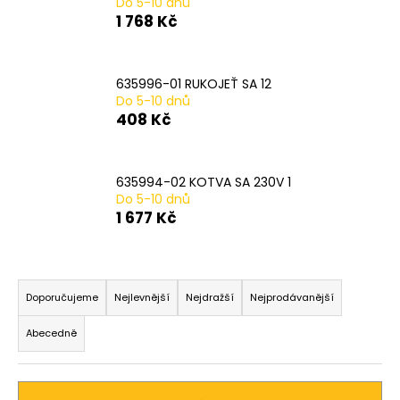
Do 5-10 dnů
a
1 768 Kč
j
í
635996-01 RUKOJEŤ SA 12
t
Do 5-10 dnů
?
408 Kč
635994-02 KOTVA SA 230V 1
Do 5-10 dnů
HLEDAT
1 677 Kč
Ř
D
a
Doporučujeme
Nejlevnější
Nejdražší
Nejprodávanější
o
z
p
Abecedně
o
e
r
n
u
í