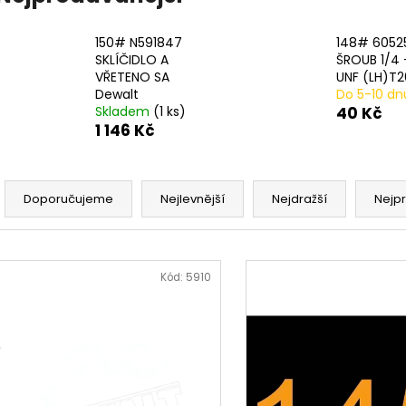
20# N233943 STLAČENÍ PRUŽINY 2 PER
17# N915019 PR
PACK
482 Kč
979 Kč
150# N591847
148# 6052
SKLÍČIDLO A
ŠROUB 1/4 
VŘETENO SA
UNF (LH)T2
Dewalt
Do 5-10 dn
Skladem
(1 ks)
40 Kč
1 146 Kč
Ř
a
Doporučujeme
Nejlevnější
Nejdražší
Nejp
z
e
V
n
ý
Kód:
5910
í
p
p
i
r
s
o
p
d
r