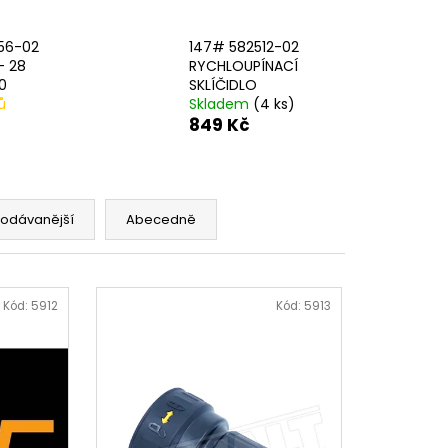
AVÁ SVORKA SA
56-02
147# 582512-02
- 28
RYCHLOUPÍNACÍ
0
SKLÍČIDLO
ů
Skladem
(4 ks)
849 Kč
rodávanější
Abecedně
Kód:
5912
Kód:
5913