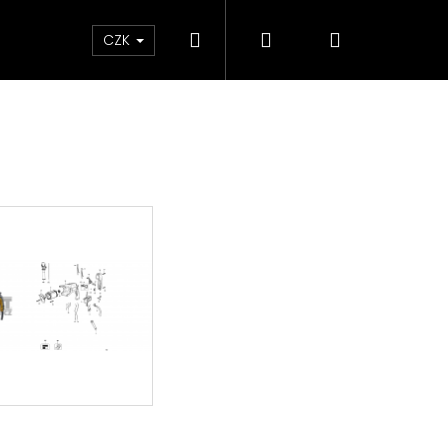
Hledat
Přihlášení
Nákupní
ky
CZK
košík
Následující