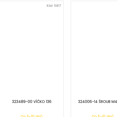
Kód:
5817
323489-00 VÍČKO 136
324006-14 ŠROUB M4
Do 5-10 dnů
Do 5-10 dnů