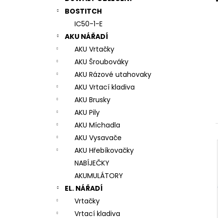
7# N196034 RYCHLOUPÍNACÍ SKLÍČIDLO
l
BOSTITCH
944 Kč
IC50-1-E
AKU NÁŘADÍ
AKU Vrtačky
AKU Šroubováky
AKU Rázové utahovaky
AKU Vrtací kladiva
AKU Brusky
AKU Pily
AKU Míchadla
AKU Vysavače
AKU Hřebíkovačky
NABÍJEČKY
AKUMULÁTORY
EL. NÁŘADÍ
Vrtačky
Vrtací kladiva