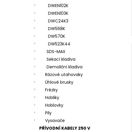
DWEN102K
DWEN103K
DWC24K3
DW568K
DW570K
DW523K44
SDS-MAX
Sekací kladiva
Demoliční kladiva
Rázové utahovaky
Úhlové brusky
Frézky
Hobliky
Hoblovky
Pily
Vysavače
PŘÍVODNÍ KABELY 250 V