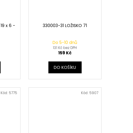
19 x 6 -
330003-31 LOŽISKO 71
Do 5-10 dnů
131 Kč bez DPH
159 Kč
DO KOŠÍKU
Kód:
5775
Kód:
5907