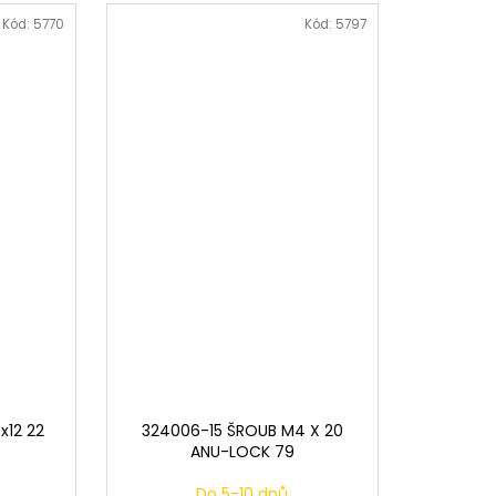
Kód:
5770
Kód:
5797
x12 22
324006-15 ŠROUB M4 X 20
ANU-LOCK 79
Do 5-10 dnů