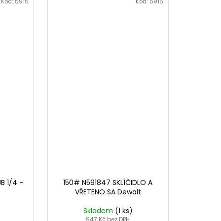
Kód:
5915
Kód:
5916
B 1/4 -
150# N591847 SKLÍČIDLO A
VŘETENO SA Dewalt
Skladem
(1 ks)
947 Kč bez DPH