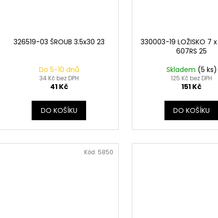
326519-03 ŠROUB 3.5x30 23
330003-19 LOŽISKO 7 x 
607RS 25
Do 5-10 dnů
Skladem
(5 ks)
34 Kč bez DPH
125 Kč bez DPH
41 Kč
151 Kč
DO KOŠÍKU
DO KOŠÍKU
Kód:
5850