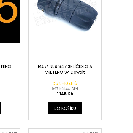
ETENO
146# N591847 SKLÍČIDLO A
VŘETENO SA Dewalt
Do 5-10 dnů
947 Kč bez DPH
1 146 Kč
DO KOŠÍKU