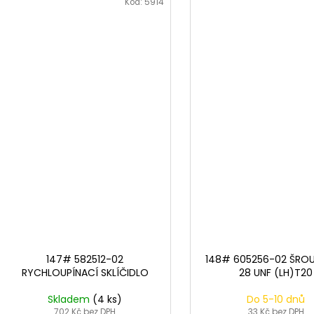
Kód:
5914
147# 582512-02
148# 605256-02 ŠROU
RYCHLOUPÍNACÍ SKLÍČIDLO
28 UNF (LH)T20
Skladem
(4 ks)
Do 5-10 dnů
702 Kč bez DPH
33 Kč bez DPH