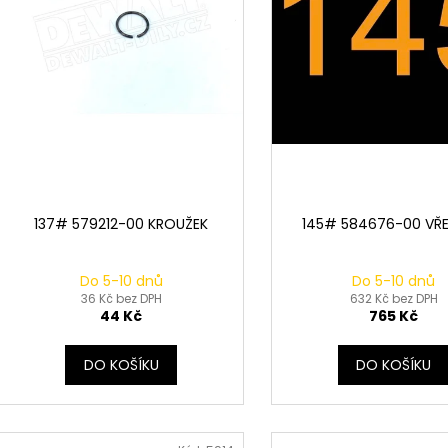
u
o
k
d
t
u
ů
k
t
ů
137# 579212-00 KROUŽEK
145# 584676-00 VŘ
Do 5-10 dnů
Do 5-10 dnů
36 Kč bez DPH
632 Kč bez DPH
44 Kč
765 Kč
DO KOŠÍKU
DO KOŠÍKU