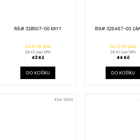
155# 328507-00 KRYT
159# 326467-00 ZÁ
Do 5-10 dnů
Do 5-10 dnů
36 Kč bez DPH
36 Kč bez DPH
43 Kč
44 Kč
DO KOŠÍKU
DO KOŠÍKU
Kód:
5534