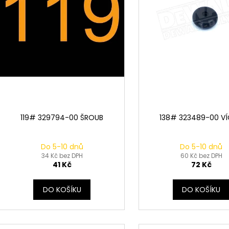
u
o
k
d
t
u
ů
k
t
ů
119# 329794-00 ŠROUB
138# 323489-00 V
Do 5-10 dnů
Do 5-10 dnů
34 Kč bez DPH
60 Kč bez DPH
41 Kč
72 Kč
DO KOŠÍKU
DO KOŠÍKU