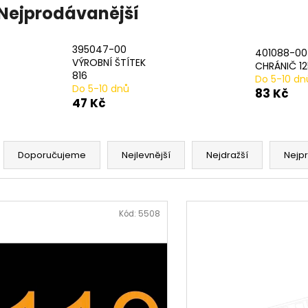
20# N233943 STLAČENÍ PRUŽINY 2 PER
17# N915019 PR
Nejprodávanější
PACK
482 Kč
979 Kč
395047-00
401088-00
VÝROBNÍ ŠTÍTEK
CHRÁNIČ 12
816
Do 5-10 dn
Do 5-10 dnů
83 Kč
47 Kč
Ř
a
Doporučujeme
Nejlevnější
Nejdražší
Nejp
z
e
V
n
ý
Kód:
5508
í
p
p
i
r
s
o
p
d
r