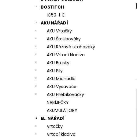
7# N196034 RYCHLOUPÍNACÍ SKLÍČIDLO
l
BOSTITCH
944 Kč
IC50-1-E
AKU NÁŘADÍ
AKU Vrtačky
AKU Šroubováky
AKU Rázové utahovaky
AKU Vrtací kladiva
AKU Brusky
AKU Pily
AKU Míchadla
AKU Vysavače
AKU Hřebíkovačky
NABÍJEČKY
AKUMULÁTORY
EL. NÁŘADÍ
Vrtačky
Vrtací kladiva