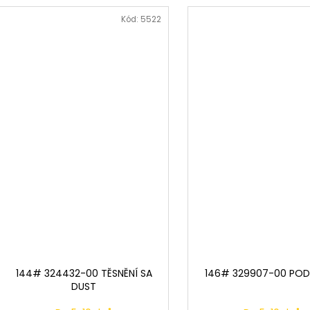
Kód:
5522
144# 324432-00 TĚSNĚNÍ SA
146# 329907-00 PO
DUST