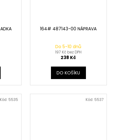
PADKA
164# 487143-00 NÁPRAVA
Do 5-10 dnů
197 Kč bez DPH
238 Kč
DO KOŠÍKU
Kód:
5535
Kód:
5537