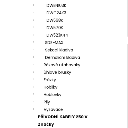
DWEN103K
DWC24K3
DW568K
DW570K
DW523K44
SDS-MAX
Sekací kladiva
Demoliční kladiva
Rázové utahovaky
Úhlové brusky
Frézky
Hobliky
Hoblovky
Pily
Vysavače
PŘÍVODNÍ KABELY 250 V
Značky