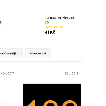
AVÁ SVORKA SA
390198-00 ŠROUB
5
110
ů
Do 5-10 dnů
41 Kč
rodávanější
Abecedně
Kód:
5517
Kód:
5518