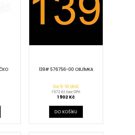
ÍČKO
139# 576756-00 OBJÍMKA
Do 5-10 dnů
1 572 Kč bez DPH
1 902 Kč
DO KOŠÍKU