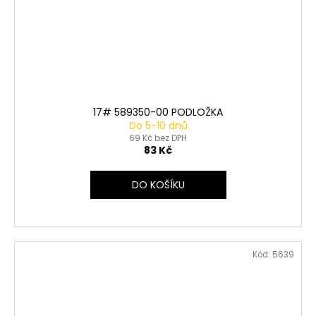
17# 589350-00 PODLOŽKA
Do 5-10 dnů
69 Kč bez DPH
83 Kč
DO KOŠÍKU
Kód:
5639