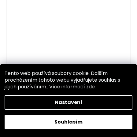
Tento web používá soubory cookie. Dalším
procházením tohoto webu vyjadřujete souhlas s
22# N394276 O-KROUŽEK 13 X 4
jejich používáním.. Více informací
zde
.
Do 5-10 dnů
50 Kč bez DPH
60 Kč
Nastavení
DO KOŠÍKU
Souhlasím