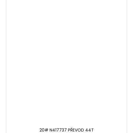
20# N417737 PŘEVOD 44T