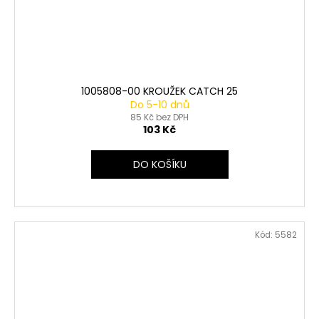
1005808-00 KROUŽEK CATCH 25
Do 5-10 dnů
85 Kč bez DPH
103 Kč
DO KOŠÍKU
Kód:
5582