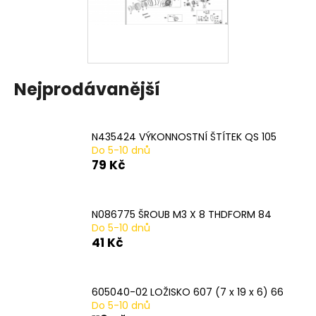
a
j
í
t
Nejprodávanější
?
N435424 VÝKONNOSTNÍ ŠTÍTEK QS 105
Do 5-10 dnů
HLEDAT
79 Kč
N086775 ŠROUB M3 X 8 THDFORM 84
D
Do 5-10 dnů
o
41 Kč
p
o
r
605040-02 LOŽISKO 607 (7 x 19 x 6) 66
u
Do 5-10 dnů