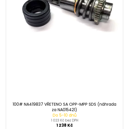
100# NA419837 VŘETENO SA OPP-MPP SDS (náhrada
za NA015421)
Do 5-10 dnů
1 023 Kč bez DPH
1 238 Kč